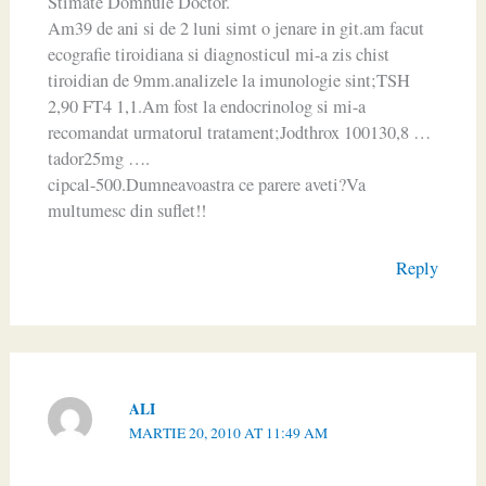
Stimate Domnule Doctor.
Am39 de ani si de 2 luni simt o jenare in git.am facut
ecografie tiroidiana si diagnosticul mi-a zis chist
tiroidian de 9mm.analizele la imunologie sint;TSH
2,90 FT4 1,1.Am fost la endocrinolog si mi-a
recomandat urmatorul tratament;Jodthrox 100130,8 …
tador25mg ….
cipcal-500.Dumneavoastra ce parere aveti?Va
multumesc din suflet!!
Reply
ALI
MARTIE 20, 2010 AT 11:49 AM