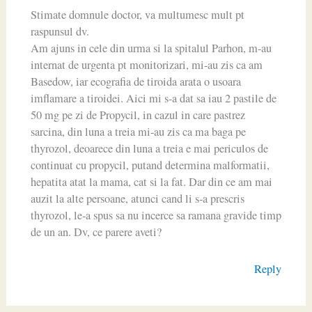
Stimate domnule doctor, va multumesc mult pt
raspunsul dv.
Am ajuns in cele din urma si la spitalul Parhon, m-au
internat de urgenta pt monitorizari, mi-au zis ca am
Basedow, iar ecografia de tiroida arata o usoara
imflamare a tiroidei. Aici mi s-a dat sa iau 2 pastile de
50 mg pe zi de Propycil, in cazul in care pastrez
sarcina, din luna a treia mi-au zis ca ma baga pe
thyrozol, deoarece din luna a treia e mai periculos de
continuat cu propycil, putand determina malformatii,
hepatita atat la mama, cat si la fat. Dar din ce am mai
auzit la alte persoane, atunci cand li s-a prescris
thyrozol, le-a spus sa nu incerce sa ramana gravide timp
de un an. Dv, ce parere aveti?
Reply