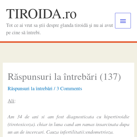
Skip
TIROIDA.ro
to
Main
content
Tot ce ai vrut sa știi despre glanda tiroidă și nu ai avut
Menu
pe cine să întrebi.
Răspunsuri la întrebări (137)
Răspunsuri la întrebări
/
3 Comments
Ali
:
Am 34 de ani si am fost diagnosticata cu hipertiroidie
(tirotoxicoza). chiar in luna cand am ramas insarcinata dupa
un an de incercari. Cauza infertilitatii:endometrioza.