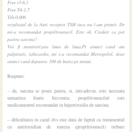
Free t3-6,1
Free T4-1,7
Tsh-0,006
rezultatul de la Anti receptor TSH inca nu l-am primit. Dr
mi-a recomandat propiltiouracil. Este ok, Credeti ca pot
pastra sarcina?
Voi fi monitorizata luna de luna.Pt atunci cand am
palpitatii, tahicardie, mi s-a recomandat Metropolol, doar
atunci cand depasesc 100 de batia pe minut.
Raspuns:
– da, sarcina se poate pastra, si, intr-adevar, este necesara
urmarirea foarte frecventa; propiltiouracilul este
medicamentul recomandat in hipertiroidia de sarcina;
– dificultatea in cazul dvs este data de faptul ca tratamentul
cu antitiroidian de sinteza (propiltiouracil) trebuie