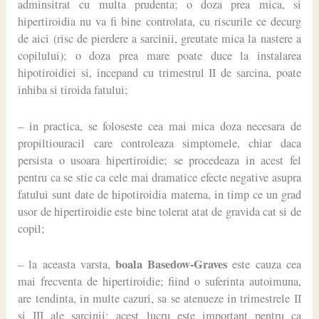
adminsitrat cu multa prudenta; o doza prea mica, si
hipertiroidia nu va fi bine controlata, cu riscurile ce decurg
de aici (risc de pierdere a sarcinii, greutate mica la nastere a
copilului); o doza prea mare poate duce la instalarea
hipotiroidiei si, incepand cu trimestrul II de sarcina, poate
inhiba si tiroida fatului;
– in practica, se foloseste cea mai mica doza necesara de
propiltiouracil care controleaza simptomele, chiar daca
persista o usoara hipertiroidie; se procedeaza in acest fel
pentru ca se stie ca cele mai dramatice efecte negative asupra
fatului sunt date de hipotiroidia materna, in timp ce un grad
usor de hipertiroidie este bine tolerat atat de gravida cat si de
copil;
boala Basedow-Graves
– la aceasta varsta,
este cauza cea
mai frecventa de hipertiroidie; fiind o suferinta autoimuna,
are tendinta, in multe cazuri, sa se atenueze in trimestrele II
si III ale sarcinii; acest lucru este important pentru ca