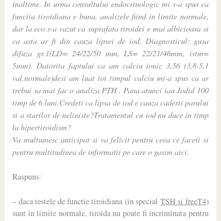
inaltime. In urma consultului endocrinologic mi s-a spus ca
functia tiroidiana e buna, analizele fiind in limite normale,
dar la eco s-a vazut ca suprafata tiroidei e mai albicioasa si
ca asta ar fi din cauza lipsei de iod. Diagnosticul: gusa
difuza gr.1(LD= 24/22/50 mm, LS= 22/21/46mm, istm=
5mm). Datorita faptului ca am calciu ionic 3,56 (3,8-5,1
val.normale)desi am luat tot timpul calciu mi-a spus ca ar
trebui sa mai fac o analiza PTH . Pana atunci iau Jodid 100
timp de 6 luni.Credeti ca lipsa de iod e cauza caderii parului
si a starilor de neliniste?Tratamentul cu iod nu duce in timp
la hipertiroidism?
Va multumesc anticipat si va felicit pentru ceea ce faceti si
pentru multitudinea de informatii pe care o gasim aici.
Raspuns:
– daca testele de functie tiroidiana (in special
TSH si freeT4
)
sunt in limite normale, tiroida nu poate fi incriminata pentru