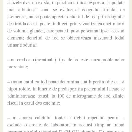
acuzele dvs; nu exista, in practica clinica, expresia „suprafata
mai albiciosa” cand se evalueaza ecografic tiroida; de
asemenea, nu se poate aprecia deficitul de iod prin ecografia
de tiroida decat, poate, indirect, prin vizualizarea unei mariri
de volum a glandei, care poate fi pusa pe seama lipsei acestui
element; deficitul de iod se obiectiveaza masurand iodul
urinar (
ioduria
);
– nu cred ca o (eventuala) lipsa de iod este cauza problemelor
prezentate;
– tratamentul cu iod poate determina atat hipertiroidie cat si
hipotiroidie, in functie de predispozitia pacientului la care se
administreaza; totusi, la 100 de micrograme de iod zilnic,
riscul in cazul dvs este mic;
– masurarea calciului ionic ar trebui repetata, pentru a
exclude o eroare de laborator; in acelasi timp ar trebui
masurat nivelul vitaminei D (25-OH vitamina D), pentru ca