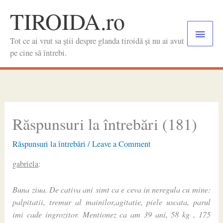
Skip
TIROIDA.ro
to
Main
content
Tot ce ai vrut sa știi despre glanda tiroidă și nu ai avut
Menu
pe cine să întrebi.
Răspunsuri la întrebări (181)
Răspunsuri la întrebări
/
Leave a Comment
gabriela
:
Buna ziua. De cativa ani simt ca e ceva in neregula cu mine:
palpitatii, tremur al mainilor,agitatie, piele uscata, parul
imi cade ingrozitor. Mentionez ca am 39 ani, 58 kg , 175