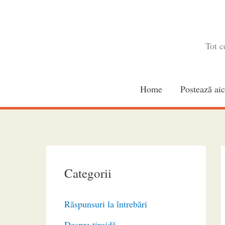
Skip
to
content
Tot c
Home
Postează aic
Categorii
Răspunsuri la întrebări
Despre tiroidă