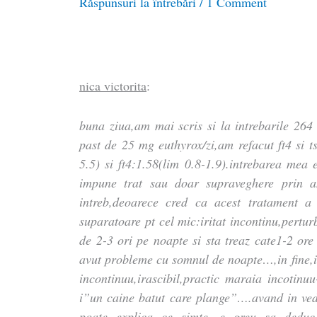
Răspunsuri la întrebări
/
1 Comment
nica victorita
:
buna ziua,am mai scris si la intrebarile 264
past de 25 mg euthyrox/zi,am refacut ft4 si ts
5.5) si ft4:1.58(lim 0.8-1.9).intrebarea mea 
impune trat sau doar supraveghere prin an
intreb,deoarece cred ca acest tratament a 
suparatoare pt cel mic:iritat incontinu,pertu
de 2-3 ori pe noapte si sta treaz cate1-2 ore 
avut probleme cu somnul de noapte…,in fine,i
incontinuu,irascibil,practic maraia incotinuu
i”un caine batut care plange”….avand in vede
poate explica ce simte…e greu sa deduc