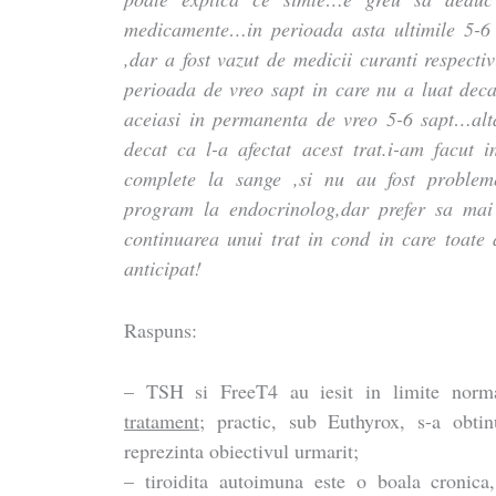
medicamente…in perioada asta ultimile 5-6 
,dar a fost vazut de medicii curanti respecti
perioada de vreo sapt in care nu a luat decat
aceiasi in permanenta de vreo 5-6 sapt…al
decat ca l-a afectat acest trat.i-am facut 
complete la sange ,si nu au fost proble
program la endocrinolog,dar prefer sa mai
continuarea unui trat in cond in care toate 
anticipat!
Raspuns:
– TSH si FreeT4 au iesit in limite norm
tratament
; practic, sub Euthyrox, s-a obt
reprezinta obiectivul urmarit;
– tiroidita autoimuna este o boala cronica, 