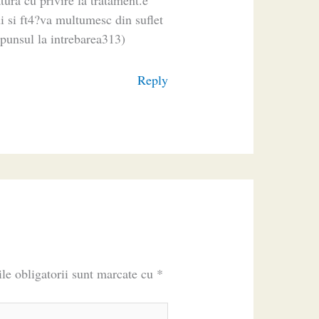
ui si ft4?va multumesc din suflet
spunsul la intrebarea313)
Reply
le obligatorii sunt marcate cu
*