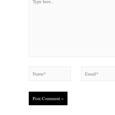
here..
Name*
Email*