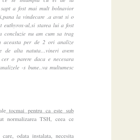
sapt a fost mai mult bolnavior
vi,pana la vindecare .a avut si o
 euthyrox-ul,si starea lui a fost
ta concluzie nu am cum sa trag
in aceasta per de 2 ori analize
me de alta natuta…vineri avem
 cer o parere daca e necesara
analizele -s bune..va multumesc
ale
tocmai pentru ca este sub
inut normalizarea TSH, ceea ce
care, odata instalata, necesita