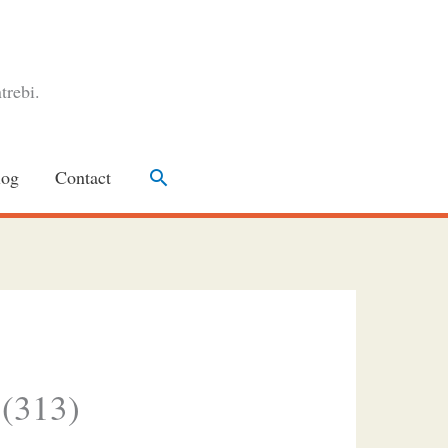
trebi.
Search
log
Contact
 (313)