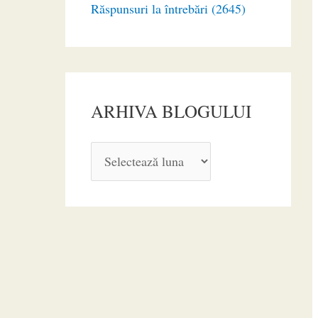
Răspunsuri la întrebări (2645)
ARHIVA BLOGULUI
A
R
H
I
V
A
B