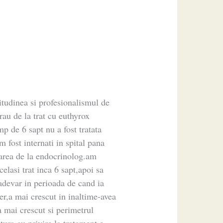
tudinea si profesionalismul de
rau de la trat cu euthyrox
mp de 6 sapt nu a fost tratata
fost internati in spital pana
area de la endocrinolog.am
elasi trat inca 6 sapt,apoi sa
adevar in perioada de cand ia
er,a mai crescut in inaltime-avea
 mai crescut si perimetrul
tura cu privire la tratament.e