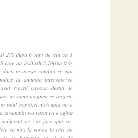
 si 270.dupa 6 sapt de trat cu 1
h care au iesit:tsh:3.16(lim 0.4-
e daca in aceste conditii se mai
alize la anumite intervale?va
avut reactii adverse destul de
rbari de somn noaptea-se trezeste
in toiul noptii,el niciodata nu a
n ansamblu s-a vazut ca e agitat
-indiferent ce i-as face,spui ca-
re ca nu-i la varsta la care nu
 ce se intampla cu el de la