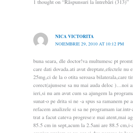
1 thought on “Răspunsuri la întrebări (313)”
NICA VICTORITA
NOIEMBRIE 29, 2010 AT 10:12 PM
buna seara, dle doctor!va multumesc pt promti
care dati dovada.ati avut dreptate,efectele nu e
25mg,ci de la o otita seroasa bilaterala,care ti
corect(ajunsese sa nu mai auda deloc )…noi am 
ieri,si nu am avut cum sa ajungem la program
sunat-o pe drita si ne -a spus sa ramanem pe ac
refacem analizele si sa ne programam iar.intr-
trat a facut cateva progrese:e mai atent,mai ag
85.5 cm in sept,acum la 2.5ani are 88.5 cm,i-a
cranian.vroiam sa va cer si dvs parerea in lega