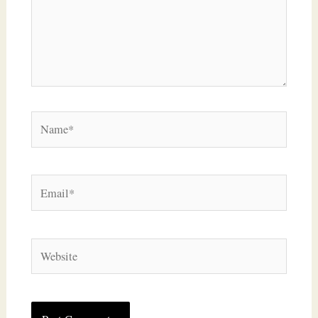
Name*
Email*
Website