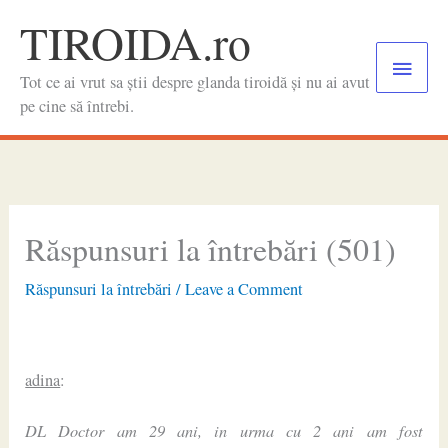
Skip
TIROIDA.ro
to
Main
content
Tot ce ai vrut sa știi despre glanda tiroidă și nu ai avut
Menu
pe cine să întrebi.
Răspunsuri la întrebări (501)
Răspunsuri la întrebări
/
Leave a Comment
adina
:
DL Doctor am 29 ani, in urma cu 2 ani am fost