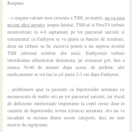
Raspuns:
– o singura valoare usor crescuta a TSH, in martie,
nu va avea
niciun efect negativ
asupra fatului; TSH-ul si FreeT4 trebuie
monitorizate la 4-6 saptamani pe tot parcursul sarcinii si
tratamentul cu Euthyrox se va ajusta in functie de rezultate;
doza nu trebuie sa fie excesiva pentru a nu supresa nivelul
TSH (ultimul rezultat din mai); Euthyroxul trebuie
intotdeauna administrat dimineata, pe stomacul gol, fara a
manca 30-60 de minute dupa aceea; de preferat, alte
medicamente se vor lua la cel putin 2-3 ore dupa Euthyrox;
– problemele apar la paciente cu hipotiroidie netratata (si
necunoscuta de multe ori) pe tot parcursul sarcinii, iar riscul
de deficiente intelectuale importante la copil creste doar in
cazurile de hipotiroidie severa (clinica) netratata; dvs nu va
incadrati in niciuna dintre aceste categorii, deci nu sunt
motive de ingrijorare;