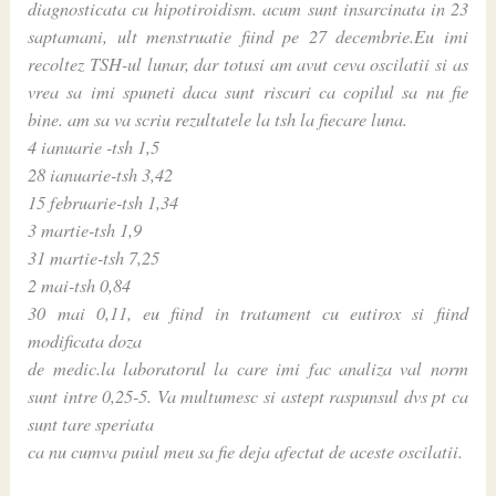
diagnosticata cu hipotiroidism. acum sunt insarcinata in 23
saptamani, ult menstruatie fiind pe 27 decembrie.Eu imi
recoltez TSH-ul lunar, dar totusi am avut ceva oscilatii si as
vrea sa imi spuneti daca sunt riscuri ca copilul sa nu fie
bine. am sa va scriu rezultatele la tsh la fiecare luna.
4 ianuarie -tsh 1,5
28 ianuarie-tsh 3,42
15 februarie-tsh 1,34
3 martie-tsh 1,9
31 martie-tsh 7,25
2 mai-tsh 0,84
30 mai 0,11, eu fiind in tratament cu eutirox si fiind
modificata doza
de medic.la laboratorul la care imi fac analiza val norm
sunt intre 0,25-5. Va multumesc si astept raspunsul dvs pt ca
sunt tare speriata
ca nu cumva puiul meu sa fie deja afectat de aceste oscilatii.