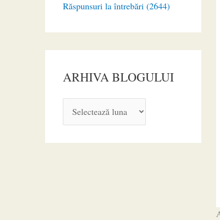
Răspunsuri la întrebări (2644)
ARHIVA BLOGULUI
A
R
H
I
V
A
B
A