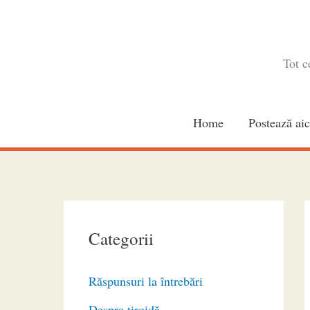
Skip
to
content
Tot c
Home
Postează aic
Categorii
Răspunsuri la întrebări
Despre tiroidă