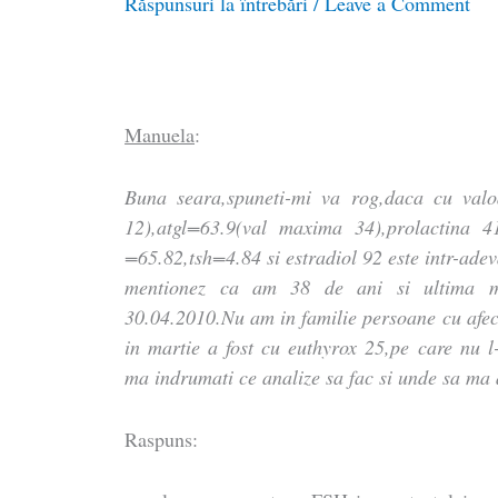
Răspunsuri la întrebări
/
Leave a Comment
Manuela
:
Buna seara,spuneti-mi va rog,daca cu valo
12),atgl=63.9(val maxima 34),prolactina 4
=65.82,tsh=4.84 si estradiol 92 este intr-ad
mentionez ca am 38 de ani si ultima me
30.04.2010.Nu am in familie persoane cu afect
in martie a fost cu euthyrox 25,pe care nu 
ma indrumati ce analize sa fac si unde sa ma
Raspuns: