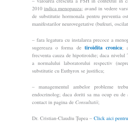
– valoarea crescuta a FSH in contextul in ca
2010
indica menopauza
; avand in vedere vars
de substitutie hormonala pentru preventia os
manifestarilor neurovegetative (bufeuri, oscilati
– fara legatura cu instalarea precoce a meno
tiroidita cronica
sugereaza o forma de
; 
frecventa cauza de hipotiroidie; daca nivelul
a normalului laboratorului respectiv (nepr
substitutie cu Euthyrox se justifica;
– managementul ambelor probleme trebu
endocrinolog; daca doriti sa ma ocup eu de a
contact in pagina de
Consultatii
;
Dr. Cristian-Claudiu Ţupea –
Click aici pentru