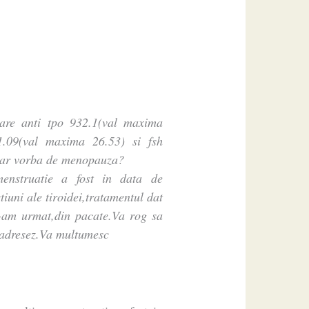
are anti tpo 932.1(val maxima
1.09(val maxima 26.53) si fsh
evar vorba de menopauza?
nstruatie a fost in data de
iuni ale tiroidei,tratamentul dat
l-am urmat,din pacate.Va rog sa
 adresez.Va multumesc