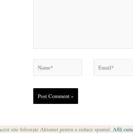
Name*
Email*
cest site folosește Akismet pentru a reduce spamul.
Află cum 