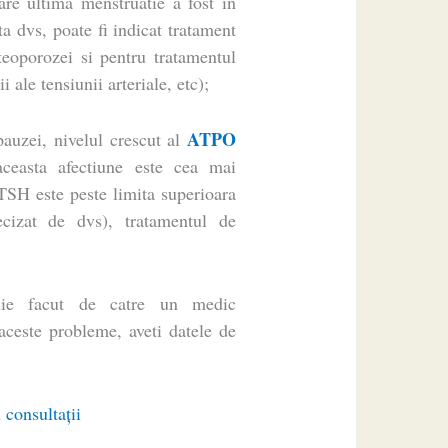
re ultima menstruatie a fost in
ta dvs, poate fi indicat tratament
teoporozei si pentru tratamentul
i ale tensiunii arteriale, etc);
ATPO
pauzei, nivelul crescut al
aceasta afectiune este cea mai
 TSH este peste limita superioara
ecizat de dvs), tratamentul de
ie facut de catre un medic
ceste probleme, aveti datele de
 consultaţii