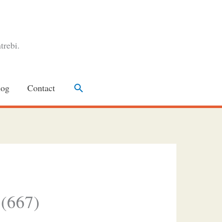
trebi.
Search
log
Contact
 (667)