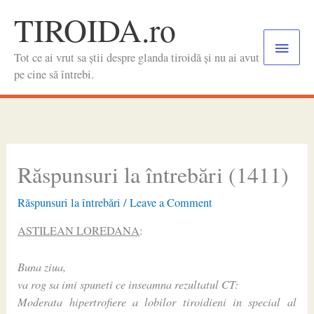
Skip
TIROIDA.ro
to
Main
content
Tot ce ai vrut sa știi despre glanda tiroidă și nu ai avut
Menu
pe cine să întrebi.
Răspunsuri la întrebări (1411)
Răspunsuri la întrebări
/
Leave a Comment
ASTILEAN LOREDANA
:
Buna ziua,
va rog sa imi spuneti ce inseamna rezultatul CT:
Moderata hipertrofiere a lobilor tiroidieni in special al