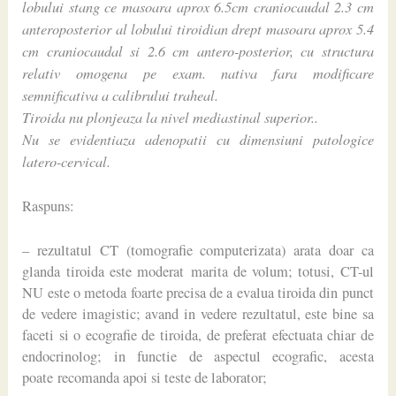
lobului stang ce masoara aprox 6.5cm craniocaudal 2.3 cm
anteroposterior al lobului tiroidian drept masoara aprox 5.4
cm craniocaudal si 2.6 cm antero-posterior, cu structura
relativ omogena pe exam. nativa fara modificare
semnificativa a calibrului traheal.
Tiroida nu plonjeaza la nivel mediastinal superior..
Nu se evidentiaza adenopatii cu dimensiuni patologice
latero-cervical.
Raspuns:
– rezultatul CT (tomografie computerizata) arata doar ca
glanda tiroida este moderat marita de volum; totusi, CT-ul
NU este o metoda foarte precisa de a evalua tiroida din punct
de vedere imagistic; avand in vedere rezultatul, este bine sa
faceti si o ecografie de tiroida, de preferat efectuata chiar de
endocrinolog; in functie de aspectul ecografic, acesta
poate recomanda apoi si teste de laborator;