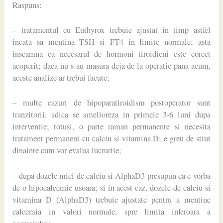
Raspuns:
– tratamentul cu Euthyrox trebuie ajustat in timp astfel
incata sa mentina TSH si FT4 in limite normale; asta
inseamna ca necesarul de hormoni tiroidieni este corect
acoperit; daca nu s-au masura deja de la operatie pana acum,
aceste analize ar trebui facute;
– multe cazuri de hipoparatiroidism postoperator sunt
tranzitorii, adica se amelioreza in primele 3-6 luni dupa
interventie; totusi, o parte raman permanente si necesita
tratament permanent cu calciu si vitamina D; e greu de stiut
dinainte cum vor evalua lucrurile;
– dupa dozele mici de calciu si AlphaD3 presupun ca e vorba
de o hipocalcemie usoara; si in acest caz, dozele de calciu si
vitamina D (AlphaD3) trebuie ajustate pentru a mentine
calcemia in valori normale, spre limita inferoara a