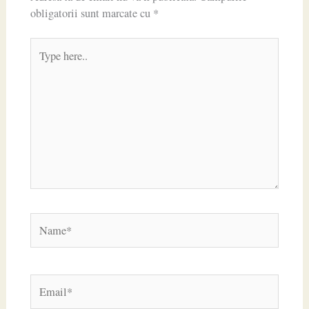
obligatorii sunt marcate cu
*
Type
here..
Name*
Email*