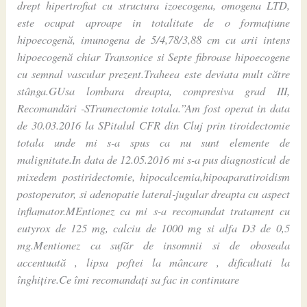
drept hipertrofiat cu structura izoecogena, omogena LTD,
este ocupat aproape in totalitate de o formațiune
hipoecogenă, imunogena de 5/4,78/3,88 cm cu arii intens
hipoecogenă chiar Transonice si Septe fibroase hipoecogene
cu semnal vascular prezent.Traheea este deviata mult către
stânga.GUsa lombara dreapta, compresiva grad III,
Recomandări -STrumectomie totala.”Am fost operat in data
de 30.03.2016 la SPitalul CFR din Cluj prin tiroidectomie
totala unde mi s-a spus ca nu sunt elemente de
malignitate.In data de 12.05.2016 mi s-a pus diagnosticul de
mixedem postiridectomie, hipocalcemia,hipoaparatiroidism
postoperator, si adenopatie lateral-jugular dreapta cu aspect
inflamator.MEntionez ca mi s-a recomandat tratament cu
eutyrox de 125 mg, calciu de 1000 mg si alfa D3 de 0,5
mg.Mentionez ca sufăr de insomnii si de oboseala
accentuată , lipsa poftei la mâncare , dificultati la
înghițire.Ce îmi recomandați sa fac in continuare