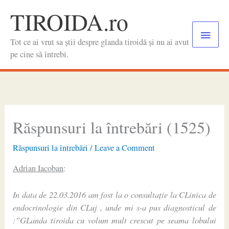
Skip
TIROIDA.ro
to
Main
content
Tot ce ai vrut sa știi despre glanda tiroidă și nu ai avut
Menu
pe cine să întrebi.
Răspunsuri la întrebări (1525)
Răspunsuri la întrebări
/
Leave a Comment
Adrian Iacoban
:
In data de 22.03.2016 am fost la o consultație la CLinica de
endocrinologie din CLuj , unde mi s-a pus diagnosticul de
:”GLanda tiroida cu volum mult crescut pe seama lobului