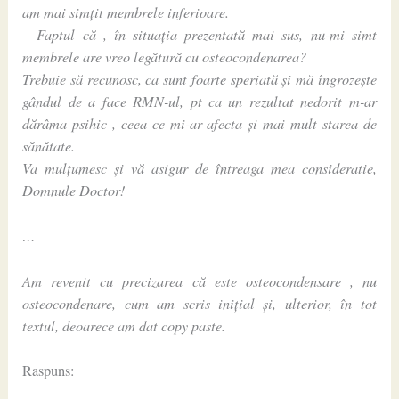
am mai simțit membrele inferioare.
– Faptul că , în situația prezentată mai sus, nu-mi simt
membrele are vreo legătură cu osteocondenarea?
Trebuie să recunosc, ca sunt foarte speriată și mă îngrozește
gândul de a face RMN-ul, pt ca un rezultat nedorit m-ar
dărâma psihic , ceea ce mi-ar afecta și mai mult starea de
sănătate.
Va mulțumesc și vă asigur de întreaga mea consideratie,
Domnule Doctor!
…
Am revenit cu precizarea că este osteocondensare , nu
osteocondenare, cum am scris inițial și, ulterior, în tot
textul, deoarece am dat copy paste.
Raspuns: