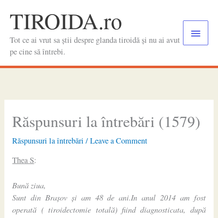
Skip
TIROIDA.ro
to
Main
content
Tot ce ai vrut sa știi despre glanda tiroidă și nu ai avut
Menu
pe cine să întrebi.
Răspunsuri la întrebări (1579)
Răspunsuri la întrebări
/
Leave a Comment
Thea S
:
Bună ziua,
Sunt din Brașov și am 48 de ani.In anul 2014 am fost
operată ( tiroidectomie totală) fiind diagnosticata, după