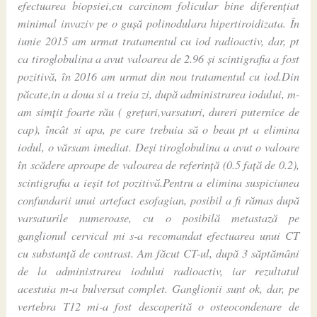
efectuarea biopsiei,cu carcinom folicular bine diferențiat
minimal invaziv pe o gușă polinodulara hipertiroidizata. În
iunie 2015 am urmat tratamentul cu iod radioactiv, dar, pt
ca tiroglobulina a avut valoarea de 2.96 și scintigrafia a fost
pozitivă, în 2016 am urmat din nou tratamentul cu iod.Din
păcate,in a doua si a treia zi, după administrarea iodului, m-
am simțit foarte rău ( grețuri,varsaturi, dureri puternice de
cap), încât si apa, pe care trebuia să o beau pt a elimina
iodul, o vărsam imediat. Deși tiroglobulina a avut o valoare
în scădere aproape de valoarea de referință (0.5 față de 0.2),
scintigrafia a ieșit tot pozitivă.Pentru a elimina suspiciunea
confundarii unui artefact esofagian, posibil a fi rămas după
varsaturile numeroase, cu o posibilă metastază pe
ganglionul cervical mi s-a recomandat efectuarea unui CT
cu substanță de contrast. Am făcut CT-ul, după 3 săptămâni
de la administrarea iodului radioactiv, iar rezultatul
acestuia m-a bulversat complet. Ganglionii sunt ok, dar, pe
vertebra T12 mi-a fost descoperită o osteocondenare de