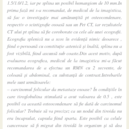
1.5/1.0/1.2, iar pe splina un posibil hemangiom de 10 mm.In
prima fază mi s-a recomandat, de medicul de la imagistica,
să fac o investigație mai amănunțită pt osteocondenare,
respectiv o scintigrafie osoasă sau un Pet CT, iar rezultatele
CT ului pt splina să fie coroborate cu cele ale unei ecografii.
Ecografia splenică nu a scos în evidență nimic deoarece ,
fiind o persoană cu constituție astenică și înaltă, splina nu a
fost vizibilă, fiind ascunsă sub coaste.Din acest motiv, după
evaluarea ecografica, medicul de la imagistica mi-a făcut
recomandarea de a efectua un RMN cu 2 secvente, de
coloană și abdominal, cu substanță de contrast.Intrebarile
mele sunt următoarele:
– carcinomul folicular da metastaze osoase? În condițiile în
care tiroglobulina stimulată a avut valoarea de 0.5 , este
posibil ca această osteocondenare să fie dată de carcinomul
folicular? Trebuie să va precizez ca un nodul din tiroida nu
era încapsulat, capsula fiind sparta. Este posibil ca celule
canceroase să fi migrat din tiroidă în organism și să dea