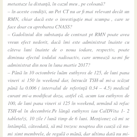
metastaze la distanță, în cazul meu , pe coloană?
– în aceste condiții, un Pet CT nu ar fi mai relevant decât un
RMN, chiar dacă este o investigație mai scumpa , care se
face doar cu aprobarea CNASS?
– Gadoliniul din substanța de contrast pt RMN poate avea
vreun efect nedorit, dacă îmi este administrat înainte cu
câteva luni înainte de o noua iodare, respectiv, poate
diminua efectul iodului radioactiv, care urmează sa-mi fie
administrat din nou în luna martie 2017?
– Până în 10 octombrie luăm euthyrox de 125, de luni pana
vineri si 150 în weekend dar, întrucât TSH-ul mi-a scăzut
până la 0.006 ( intervalul de referință 0.34 – 4.5) medicul
curant mi-a modificat doza, astfel că, acum iau euthyrox de
100, de luni pana vineri si 125 în weekend, urmând să refac
TSH-ul în decembrie.Pe lângă euthyrox iau CalDVita 1- 2
tablete/zi, 10 zile / lună timp de 6 luni. Menționez că mi se
întâmplă, câteodată, să mă trezesc noaptea din cauză că nu-
mi simt membrele, de regulă o mână, dar ultima dată nu mi-