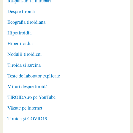
Răspunsuri la întrebări
Despre tiroidă
Ecografia tiroidiană
Hipotiroidia
Hipertiroidia
Nodulii tiroidieni
Tiroida și sarcina
Teste de laborator explicate
Mituri despre tiroidă
TIROIDA.ro pe YouTube
Văzute pe internet
Tiroida și COVID19