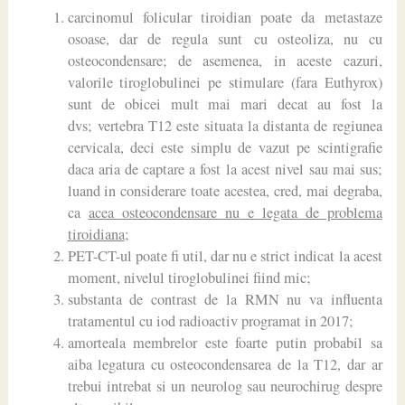
carcinomul folicular tiroidian poate da metastaze
osoase, dar de regula sunt cu osteoliza, nu cu
osteocondensare; de asemenea, in aceste cazuri,
valorile tiroglobulinei pe stimulare (fara Euthyrox)
sunt de obicei mult mai mari decat au fost la
dvs; vertebra T12 este situata la distanta de regiunea
cervicala, deci este simplu de vazut pe scintigrafie
daca aria de captare a fost la acest nivel sau mai sus;
luand in considerare toate acestea, cred, mai degraba,
ca
acea osteocondensare nu e legata de problema
tiroidiana
;
PET-CT-ul poate fi util, dar nu e strict indicat la acest
moment, nivelul tiroglobulinei fiind mic;
substanta de contrast de la RMN nu va influenta
tratamentul cu iod radioactiv programat in 2017;
amorteala membrelor este foarte putin probabil sa
aiba legatura cu osteocondensarea de la T12, dar ar
trebui intrebat si un neurolog sau neurochirug despre