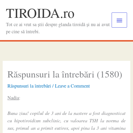
Skip
TIROIDA.ro
to
Main
content
Tot ce ai vrut sa știi despre glanda tiroidă și nu ai avut
Menu
pe cine să întrebi.
Răspunsuri la întrebări (1580)
Răspunsuri la întrebări
/
Leave a Comment
Nadia
:
Buna ziua! copilul de 3 ani de la nastere a fost diagnosticat
cu hipotiroidism subclinic, cu valoarea TSH la norma de
sus, primul an a primit eutirox, apoi pina la 3 ani vitamina