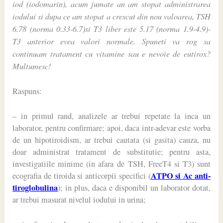
iod (iodomarin), acum jumate an am stopat administrarea
iodului si dupa ce am stopat a crescut din nou valoarea, TSH
6.78 (norma 0.33-6.7)si T3 liber este 5.17 (norma 1.9-4.9)-
T3 anterior evea valori normale. Spuneti va rog sa
continuam tratament cu vitamine sau e nevoie de eutirox?
Multumesc!
Raspuns:
– in primul rand, analizele ar trebui repetate la inca un
laborator, pentru confirmare; apoi, daca intr-adevar este vorba
de un hipotiroidism, ar trebui cautata (si gasita) cauza, nu
doar administrat tratament de substitutie; pentru asta,
investigatiile minime (in afara de TSH, FreeT4 si T3) sunt
ATPO si Ac anti-
ecografia de tiroida si anticorpii specifici (
tiroglobulina
); in plus, daca e disponibil un laborator dotat,
ar trebui masurat nivelul iodului in urina;