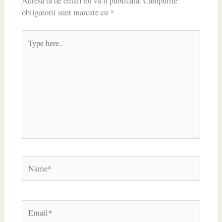
Adresa ta de email nu va fi publicată.
Câmpurile
obligatorii sunt marcate cu
*
Type
here..
Name*
Email*