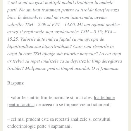
2 ani si mi-au gasit multipli noduli tiroidieni in ambele
parti. Nu am luat tratament pentru ca tiroida funcționeaza
bine. In decembrie cand nu eram insarcinata, aveam
valorile: TSH – 2.09 si FT4 – 14.60. Mi-am refacut analize
astazi si rezultatele sunt următoarele: TSH – 0.55; FT4 –
15.25. Valorile date indica faptul ca ma apropii de
hipotiroidism sau hipertiroidism? Care sunt riscurile in
cazul in care TSH ajunge sub valorile normale? La cat timp
ar trebui sa repet analizele ca sa depistez la timp dereglarea
tiroidei? Mulțumesc pentru timpul acordat. O zi frumoasa
Raspuns:
– valorile sunt in limite normale si, mai ales,
foarte bune
pentru sarcina
; de aceea nu se impune vreun tratament;
– cel mai prudent este sa repetati analizele si consultul
endocrinologic peste 4 saptamani;