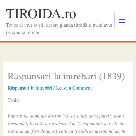
Skip
TIROIDA.ro
to
Main
content
Tot ce ai vrut sa știi despre glanda tiroidă și nu ai avut
Menu
pe cine să întrebi.
Răspunsuri la întrebări (1839)
Răspunsuri la întrebări
/
Leave a Comment
Tania
:
Buna ziua, domnule doctor. Va rog mult, daca puteti, sa-mi
raspundeti la cateva intrebari. Am 15 sapamani si 3 zile de
sarcina, am fost diagnosticata cu tiroidita autoimuna acum