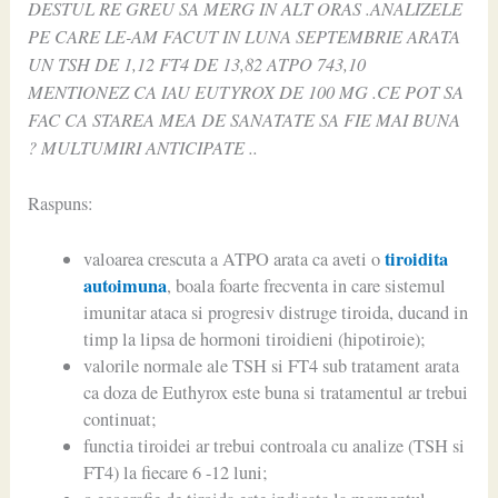
DESTUL RE GREU SA MERG IN ALT ORAS .ANALIZELE
PE CARE LE-AM FACUT IN LUNA SEPTEMBRIE ARATA
UN TSH DE 1,12 FT4 DE 13,82 ATPO 743,10
MENTIONEZ CA IAU EUTYROX DE 100 MG .CE POT SA
FAC CA STAREA MEA DE SANATATE SA FIE MAI BUNA
? MULTUMIRI ANTICIPATE ..
Raspuns:
tiroidita
valoarea crescuta a ATPO arata ca aveti o
autoimuna
, boala foarte frecventa in care sistemul
imunitar ataca si progresiv distruge tiroida, ducand in
timp la lipsa de hormoni tiroidieni (hipotiroie);
valorile normale ale TSH si FT4 sub tratament arata
ca doza de Euthyrox este buna si tratamentul ar trebui
continuat;
functia tiroidei ar trebui controala cu analize (TSH si
FT4) la fiecare 6 -12 luni;