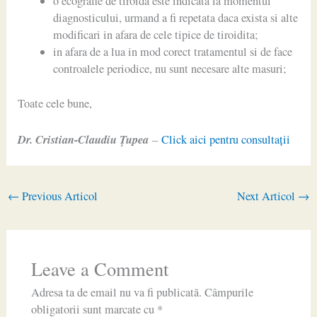
o ecografie de tiroida este indicata la momentul
diagnosticului, urmand a fi repetata daca exista si alte
modificari in afara de cele tipice de tiroidita;
in afara de a lua in mod corect tratamentul si de face
controalele periodice, nu sunt necesare alte masuri;
Toate cele bune,
Dr. Cristian-Claudiu Ţupea
–
Click aici pentru consultaţii
←
Previous Articol
Next Articol
→
Leave a Comment
Adresa ta de email nu va fi publicată.
Câmpurile
obligatorii sunt marcate cu
*