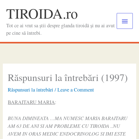
Skip
TIROIDA.ro
to
Main
content
Tot ce ai vrut sa știi despre glanda tiroidă și nu ai avut
Menu
pe cine să întrebi.
Răspunsuri la întrebări (1997)
Răspunsuri la întrebări
/
Leave a Comment
BARAITARU MARIA
:
BUNA DIMINEATA …MA NUMESC MARIA BARAITARU
AM 63 DE ANI SI AM PROBLEME CU TIROIDA ..NU
AVEM IN ORAS MEDIC ENDOCRINOLOG SI IMI ESTE