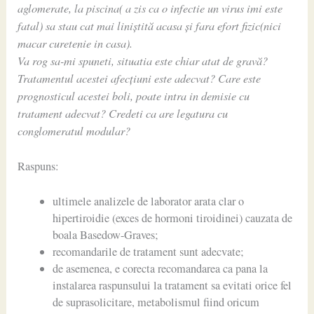
aglomerate, la piscina( a zis ca o infectie un virus imi este
fatal) sa stau cat mai liniștită acasa și fara efort fizic(nici
macar curetenie in casa).
Va rog sa-mi spuneti, situatia este chiar atat de gravă?
Tratamentul acestei afecțiuni este adecvat? Care este
prognosticul acestei boli, poate intra in demisie cu
tratament adecvat? Credeti ca are legatura cu
conglomeratul modular?
Raspuns:
ultimele analizele de laborator arata clar o
hipertiroidie (exces de hormoni tiroidinei) cauzata de
boala Basedow-Graves;
recomandarile de tratament sunt adecvate;
de asemenea, e corecta recomandarea ca pana la
instalarea raspunsului la tratament sa evitati orice fel
de suprasolicitare, metabolismul fiind oricum