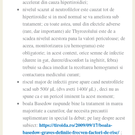
accelerat din cauza hipertiroidiei;
nivelul scazut al neutrofilelor este cauzat tot de
hipertiroidie si in mod normal se va ameliora sub
tratament; cu toate astea, unul din efectele adverse
(rare, dar importante) ale Thyrozolului este de a
scadea nivelul acestora pana la valori periculoase; de
aceea, monitorizarea (cu hemograma) este
obligatorie; in acest context, orice semne de infectie
(durere in gat, durere/disconfort la inghitit, febra)
trebuie sa duca imediat la recoltarea hemogramei si
contactarea medicului curant;
riscul major de infectii grave apare cand neutrofilele
scad sub 500/ µL (dvs aveti 1400/ µL) , deci nu as
spune ca e un pericol iminent la acest moment;
boala Basedow raspunde bine la tratament in marea
majoritate a cazurilor, dar necesita precautii
suplimentare in special la debut; pe larg despre acest
https://tiroida.ro/2009/09/17/boala-
subiect:
basedow-graves-definiie-frecven-factori-de-risc/
;