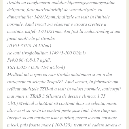
tiroida un conglomerat nodular hipoecoge,neomogen,bine
delimitat, fara particularități de vascularizatie, cu
dimensiunile: 14/8/18mm.Analizele au iesit in limitele
normale. Anul trecut s-a observat o usoara crestere a
acestuia, astfel: 17/11/21mm. Am fost la endocrinolog si am
facut analizele pt tiroida:
ATPO:352(0-16 Ul/ml)
Ac anti tiroglobulina: 1149 (5-100 Ul/ml)
Ft4:0.96 (0.8-1.7 ng/dl)
TSH:0.027 ( 0.36-4.94 uUl/ml)
Medicul mi-a spus ca este tiroida autoimuna si mi-a dat
tratament cu seleniu 2caps/Zi. Anul acesta, in februarie am
refăcut analizele,TSH-ul a iesit in valori normale, anticorpii
mai mari si TRAB 3.6(limita de decizie clinica: 1.75
Ul/L).Medicul a hotărât să continui doar cu seleniu, nimic
altceva si sa revin la control peste șase luni. Între timp am
inceput sa am tensiune usor marita( mereu aveam tensiune
mica), puls foarte mare ( 100-120), tremur si cadere severa a