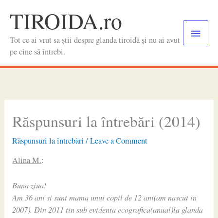
Skip
TIROIDA.ro
to
Main
content
Tot ce ai vrut sa știi despre glanda tiroidă și nu ai avut
Menu
pe cine să întrebi.
Răspunsuri la întrebări (2014)
Răspunsuri la întrebări
/
Leave a Comment
Alina M.
:
Buna ziua!
Am 36 ani si sunt mama unui copil de 12 ani(am nascut in
2007). Din 2011 tin sub evidenta ecografica(anual)la glanda