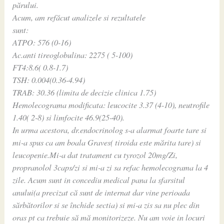
părului.
Acum, am refăcut analizele si rezultatele
sunt:
ATPO: 576 (0-16)
Ac.anti tireoglobulina: 2275 ( 5-100)
FT4:8.6( 0.8-1.7)
TSH: 0.004(0.36-4.94)
TRAB: 30.36 (limita de decizie clinica 1.75)
Hemolecograma modificata: leucocite 3.37 (4-10), neutrofile
1.40( 2-8) si limfocite 46.9(25-40).
In urma acestora, dr.endocrinolog s-a alarmat foarte tare si
mi-a spus ca am boala Graves( tiroida este mărita tare) si
leucopenie.Mi-a dat tratament cu tyrozol 20mg/Zi,
propranolol 3caps/zi si mi-a zi sa refac hemolecograma la 4
zile. Acum sunt in concediu medical pana la sfarsitul
anului(a precizat că sunt de internat dar vine perioada
sărbătorilor si se închide sectia) si mi-a zis sa nu plec din
oras pt ca trebuie să mă monitorizeze. Nu am voie in locuri