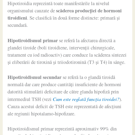
Hipotiroidia reprezintă toate manifestările la nivelul
scăderea producţiei de hormoni
organismului cauzate de
tiroidieni
. Se clasifică în două forme distincte: primară şi
secundară.
Hipotiroidismul primar
se referă la afectarea directă a
glandei tiroide (boli tiroidiene, intervenţii chirurgicale,
tratament cu iod radioactiv) care conduce la scăderea sintezei
şi eliberării de tiroxină şi triiodotironină (T3 şi T4) în sânge.
Hipotiroidismul secundar
se referă la o glandă tiroidă
normală dar care produce cantităţi insuficiente de hormoni
datorită stimulării deficitare de către glanda hipofiză prin
Cum este reglată funcţia tiroidei?
intermediul TSH (vezi
).
Cauza acestui deficit de TSH este reprezentată de afecţiuni
ale regiunii hipotalamo-hipofizare.
Hipotiroidismul primar reprezintă aproximativ 99% din