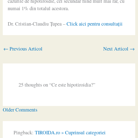
cazurile de hipotiroidie, cel secundar fiind mult mai rar, cu
numai 1% din totalul acestora.
Dr. Cristian-Claudiu Ţupea –
Click aici pentru consultaţii
←
Previous Articol
Next Articol
→
25 thoughts on “Ce este hipotiroidia?”
Newer
Older Comments
Comments
Pingback:
TIROIDA.ro » Cuprinsul categoriei