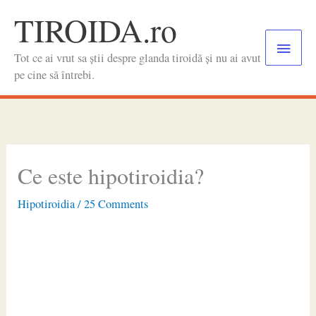
Skip
TIROIDA.ro
to
Main
content
Tot ce ai vrut sa știi despre glanda tiroidă și nu ai avut
Menu
pe cine să întrebi.
Ce este hipotiroidia?
Hipotiroidia
/
25 Comments