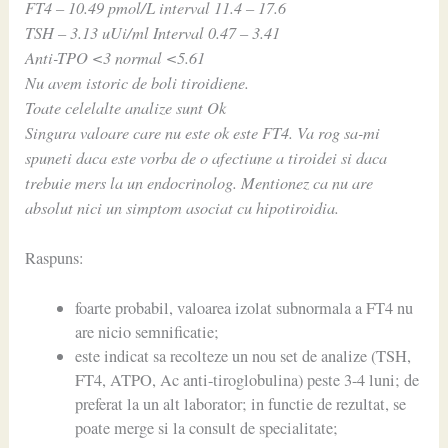
FT4 – 10.49 pmol/L interval 11.4 – 17.6
TSH – 3.13 uUi/ml Interval 0.47 – 3.41
Anti-TPO <3 normal <5.61
Nu avem istoric de boli tiroidiene.
Toate celelalte analize sunt Ok
Singura valoare care nu este ok este FT4. Va rog sa-mi
spuneti daca este vorba de o afectiune a tiroidei si daca
trebuie mers la un endocrinolog. Mentionez ca nu are
absolut nici un simptom asociat cu hipotiroidia.
Raspuns:
foarte probabil, valoarea izolat subnormala a FT4 nu
are nicio semnificatie;
este indicat sa recolteze un nou set de analize (TSH,
FT4, ATPO, Ac anti-tiroglobulina) peste 3-4 luni; de
preferat la un alt laborator; in functie de rezultat, se
poate merge si la consult de specialitate;