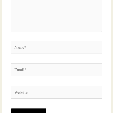
Name*
Email*
Website