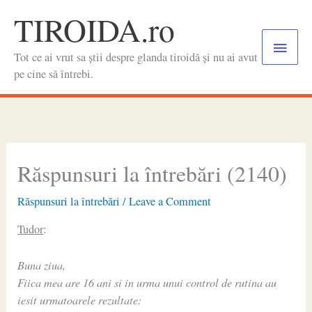
Skip
TIROIDA.ro
to
Main
content
Tot ce ai vrut sa știi despre glanda tiroidă și nu ai avut
Menu
pe cine să întrebi.
Răspunsuri la întrebări (2140)
Răspunsuri la întrebări
/
Leave a Comment
Tudor
:
Buna ziua,
Fiica mea are 16 ani si in urma unui control de rutina au
iesit urmatoarele rezultate: