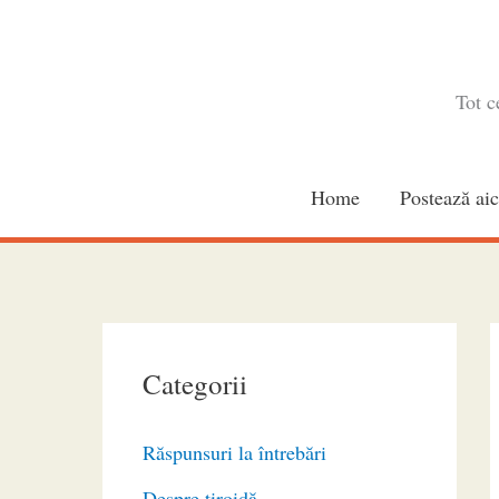
Skip
to
content
Tot c
Home
Postează aic
Categorii
Răspunsuri la întrebări
Despre tiroidă