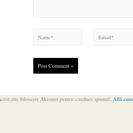
Name*
Email*
cest site folosește Akismet pentru a reduce spamul.
Află cum 