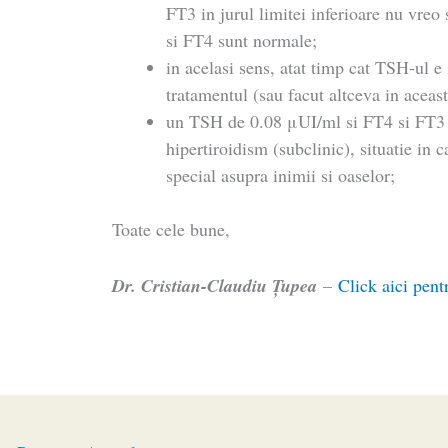
FT3 in jurul limitei inferioare nu vreo
si FT4 sunt normale;
in acelasi sens, atat timp cat TSH-ul e
tratamentul (sau facut altceva in aceast
un TSH de 0.08 μUI/ml si FT4 si FT3 
hipertiroidism (subclinic), situatie in 
special asupra inimii si oaselor;
Toate cele bune,
Dr. Cristian-Claudiu Ţupea
–
Click aici pent