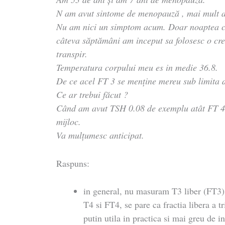
N am avut sintome de menopauză , mai mult a
Nu am nici un simptom acum. Doar noaptea câ
câteva săptămâni am inceput sa folosesc o cr
transpir.
Temperatura corpului meu es in medie 36.8.
De ce acel FT 3 se menține mereu sub limita d
Ce ar trebui făcut ?
Când am avut TSH 0.08 de exemplu atât FT 4 
mijloc.
Va mulțumesc anticipat.
Raspuns:
in general, nu masuram T3 liber (FT3),
T4 si FT4, se pare ca fractia libera a t
putin utila in practica si mai greu de i