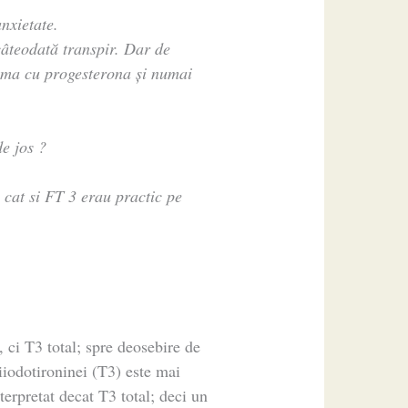
nxietate.
teodată transpir. Dar de
ema cu progesterona și numai
e jos ?
cat si FT 3 erau practic pe
 ci T3 total; spre deosebire de
riiodotironinei (T3) este mai
nterpretat decat T3 total; deci un