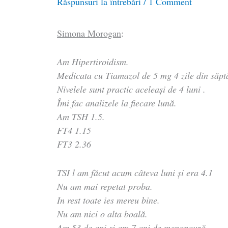
Răspunsuri la întrebări
/
1 Comment
Simona Morogan
:
Am Hipertiroidism.
Medicata cu Tiamazol de 5 mg 4 zile din săpt
Nivelele sunt practic aceleași de 4 luni .
Îmi fac analizele la fiecare lună.
Am TSH 1.5.
FT4 1.15
FT3 2.36
TSI l am făcut acum câteva luni și era 4.1
Nu am mai repetat proba.
In rest toate ies mereu bine.
Nu am nici o alta boală.
Am 53 de ani și am 7 ani de menopauză.