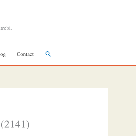
trebi.
Search
log
Contact
 (2141)