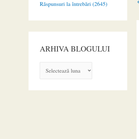
Răspunsuri la întrebări (2645)
ARHIVA BLOGULUI
A
R
H
I
V
A
B