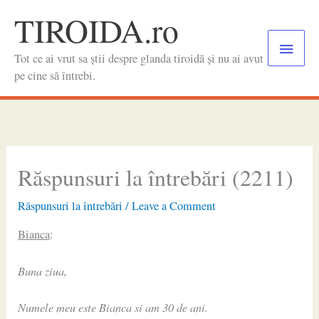
Skip
TIROIDA.ro
to
Main
content
Tot ce ai vrut sa știi despre glanda tiroidă și nu ai avut
Menu
pe cine să întrebi.
Răspunsuri la întrebări (2211)
Răspunsuri la întrebări
/
Leave a Comment
Bianca
:
Buna ziua,
Numele meu este Bianca si am 30 de ani.