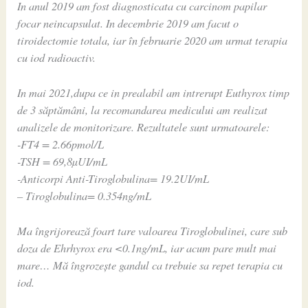
In anul 2019 am fost diagnosticata cu carcinom papilar
focar neincapsulat. In decembrie 2019 am facut o
tiroidectomie totala, iar în februarie 2020 am urmat terapia
cu iod radioactiv.
In mai 2021,dupa ce in prealabil am intrerupt Euthyrox timp
de 3 săptămâni, la recomandarea medicului am realizat
analizele de monitorizare. Rezultatele sunt urmatoarele:
-FT4 = 2.66pmol/L
-TSH = 69,8µUI/mL
-Anticorpi Anti-Tiroglobulina= 19.2UI/mL
– Tiroglobulina= 0.354ng/mL
Ma îngrijorează foart tare valoarea Tiroglobulinei, care sub
doza de Ehrhyrox era <0.1ng/mL, iar acum pare mult mai
mare… Mă îngrozește gandul ca trebuie sa repet terapia cu
iod.