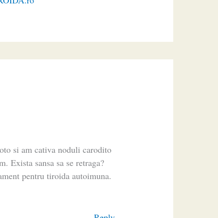
TIROIDA.ro
to si am cativa noduli carodito
 mm. Exista sansa sa se retraga?
tament pentru tiroida autoimuna.
Reply