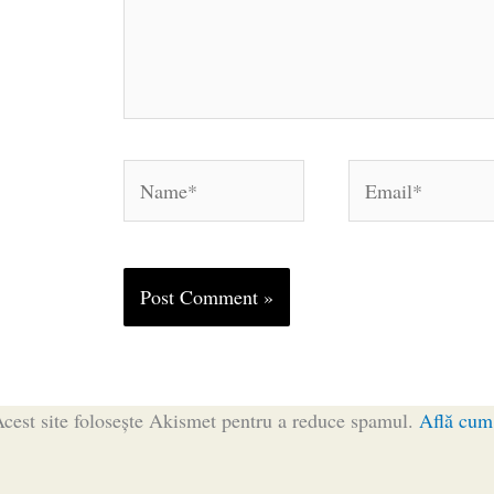
Name*
Email*
cest site folosește Akismet pentru a reduce spamul.
Află cum 