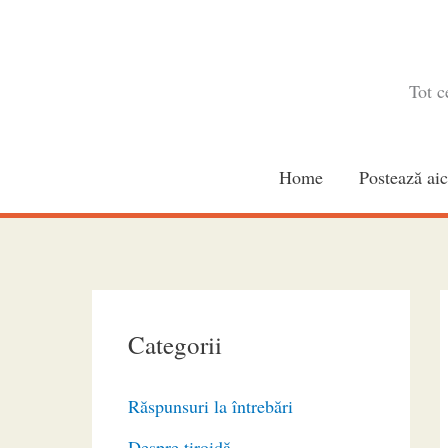
Skip
to
content
Tot c
Home
Postează aic
Categorii
Răspunsuri la întrebări
Despre tiroidă