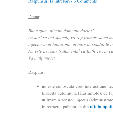
Răspunsuri la întrebări
/
3 Comments
Diana
:
Buna ziua, stimate domnule doctor!
As dori sa imi spuneti, va rog frumos, daca m
injectez acid hialuronic in buze in conditiile 
Nu este necesar tratamentul cu Euthyrox in c
Va mulțumesc!
Raspuns:
nu este cunoscuta vreo interactiune ned
tiroidita autoimuna (Hashimoto); de fap
utilizare a acestor injectii (administra
oftalmopati
in retractia palpebrala din