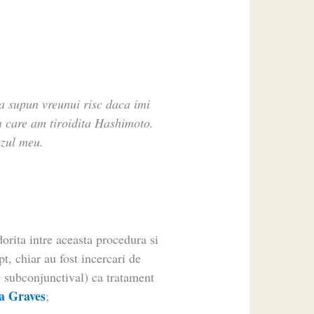
a supun vreunui risc daca imi
in care am tiroidita Hashimoto.
azul meu.
orita intre aceasta procedura si
t, chiar au fost incercari de
te subconjunctival) ca tratament
a Graves
;