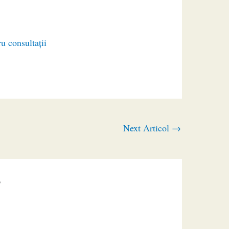
ru consultaţii
Next Articol
→
”