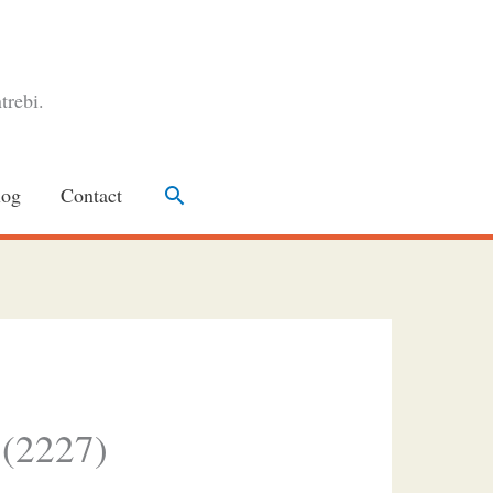
trebi.
Search
log
Contact
 (2227)