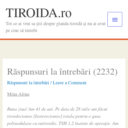
Skip
TIROIDA.ro
to
Main
content
Tot ce ai vrut sa știi despre glanda tiroidă și nu ai avut
Menu
pe cine să întrebi.
Răspunsuri la întrebări (2232)
Răspunsuri la întrebări
/
Leave a Comment
Mina Alina
:
Buna ziua! Am 41 de ani. Pe data de 28 iulie am făcut
tiroidectomie [histerectomie] totala pentru o gusa
polinodulara cu eutiroidie. TSH 1,2 înainte de operație. Am