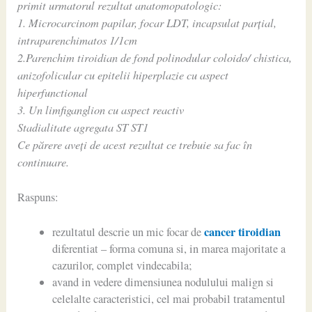
primit urmatorul rezultat anatomopatologic:
1. Microcarcinom papilar, focar LDT, incapsulat parțial,
intraparenchimatos 1/1cm
2.Parenchim tiroidian de fond polinodular coloido/ chistica,
anizofolicular cu epitelii hiperplazie cu aspect
hiperfunctional
3. Un limfiganglion cu aspect reactiv
Stadialitate agregata ST ST1
Ce părere aveți de acest rezultat ce trebuie sa fac în
continuare.
Raspuns:
cancer tiroidian
rezultatul descrie un mic focar de
diferentiat – forma comuna si, in marea majoritate a
cazurilor, complet vindecabila;
avand in vedere dimensiunea nodulului malign si
celelalte caracteristici, cel mai probabil tratamentul