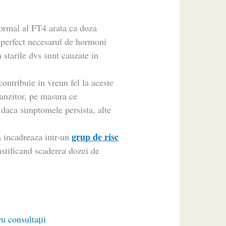
ormal al FT4 arata ca doza
 perfect necesarul de hormoni
 starile dvs sunt cauzate in
contribuie in vreun fel la aceste
ranzitor, pe masura ce
daca simptomele persista, alte
grup de risc
va incadreaza intr-un
justificand scaderea dozei de
ru consultaţii