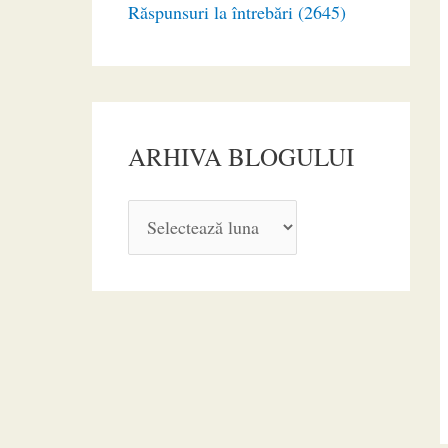
Răspunsuri la întrebări (2645)
ARHIVA BLOGULUI
A
R
H
I
V
A
B