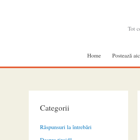
Skip
to
content
Tot c
Home
Postează aic
Categorii
Răspunsuri la întrebări
Despre tiroidă