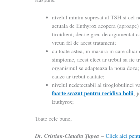
nivelul minim supresat al TSH si cel n
actuala de Euthyrox acopera (aproape)
tiroidieni; deci e greu de argumentat ca
vreun fel de acest tratament;
cu toate astea, in masura in care chiar 
simptome, acest efect ar trebui sa fie t
organismul se adapteaza la noua doza; 
cauze ar trebui cautate;
nivelul nedetectabil al tiroglobulinei 
foarte scazut pentru recidiva bolii
, 
Euthyrox;
Toate cele bune,
Dr. Cristian-Claudiu Ţupea
–
Click aici pent