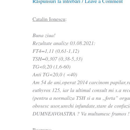
Răspunsuri la întrebări
/
Leave a Comment
Catalin Ionescu
:
Buna ziua!
Rezultate analize 03.08.2021:
FT4=1,11 (0,61-1,12)
TSH=0,307 (0,38-5,33)
TG<0,20 (1,6-60)
Anti TG<20,0 ( <40)
Am 54 de ani,operat 2014 carcinom papilar,ra
euthyrox 125, iar la ultimul consult mi s.a r
(pentru a normaliza TSH si a nu „forta” orga
obosesc usor,urechi infundate,stare de c
DUMNEAVOASTRA ? Va multumesc frumos !
Raspuns: