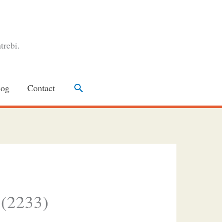
trebi.
Search
log
Contact
 (2233)