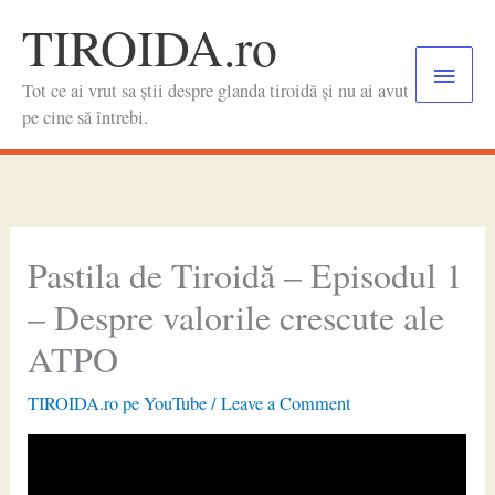
Skip
TIROIDA.ro
to
Main
content
Tot ce ai vrut sa știi despre glanda tiroidă și nu ai avut
Menu
pe cine să întrebi.
Pastila de Tiroidă – Episodul 1
– Despre valorile crescute ale
ATPO
TIROIDA.ro pe YouTube
/
Leave a Comment