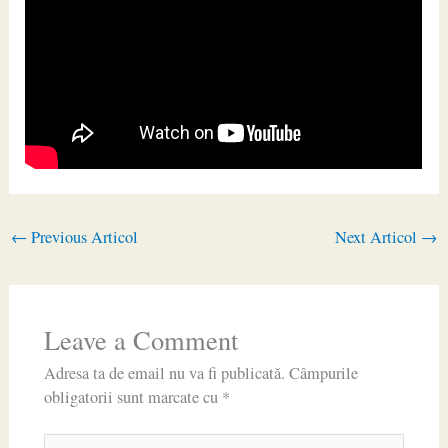
←
Previous Articol
Next Articol
→
Leave a Comment
Adresa ta de email nu va fi publicată.
Câmpurile
obligatorii sunt marcate cu
*
Type