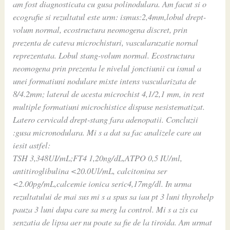
am fost diagnosticata cu gusa polinodulara. Am facut si o
ecografie si rezultatul este urm: ismus:2,4mm,lobul drept-
volum normal, ecostructura neomogena discret, prin
prezenta de cateva microchisturi, vascularuzatie nornal
reprezentata. Lobul stang-volum normal. Ecostructura
neomogena prin prezenta le nivelul jonctiunii cu ismul a
unei formatiuni nodulare mixte intens vascularizata de
8/4.2mm; lateral de acesta microchist 4,1/2,1 mm, in rest
multiple formatiuni microchistice dispuse nesistematizat.
Latero cervicald drept-stang fara adenopatii. Concluzii
:gusa micronodulara. Mi s a dat sa fac analizele care au
iesit astfel:
TSH 3,348UI/mL;FT4 1,20ng/dL,ATPO 0,5 IU/ml,
antitiroglibulina <20.0Ul/mL, calcitonina ser
<2.00pg/mL,calcemie ionica seric4,17mg/dl. In urma
rezultatului de mai sus mi s a spus sa iau pt 3 luni thyrohelp
pauza 3 luni dupa care sa merg la control. Mi s a zis ca
senzatia de lipsa aer nu poate sa fie de la tiroida. Am urmat