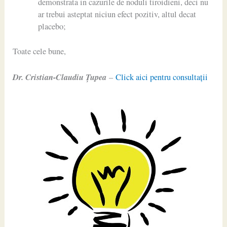
demonstrata in cazurile de noduli tiroidieni, deci nu
ar trebui asteptat niciun efect pozitiv, altul decat
placebo;
Toate cele bune,
Dr. Cristian-Claudiu Ţupea
–
Click aici pentru consultaţii