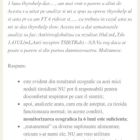
1 luna thyrohelp dar… , am mai vrut o parere a altui dr.
Acesta s a uitat pe analize si mi a spus sa opresc thyrohelp ul
si asta pt ca am FT 4 ridicat si….. ca trebuia in cazul asta sa
mi se dea thyrohelp slow. Acesta mi a dat urmatoarele
analize sa fac: Antitiroglobulina cu rezultat:10ul:mL,Tsh-
1,41UL/mL,Anti receptor TSH(TRab) – 0,8.Va rog daca se
poate o parere si din partea dumneavoastra. Multumesc
Raspuns:
este evident din rezultatul ecografic ca acei mici
noduli tiroidieni NU pot fi responsabili pentru
disconfortul respirator pe care il simtiti;
apoi, analizele arata, cum era de asteptat, ca tiroida
functioneaza normal; in aceste conditii,
monitorizarea ecografica la 6 luni este suficienta
;
„tratamentul” cu diverse suplimente alimentare,
oricum s-ar numi ele, NU are vreo utilitate