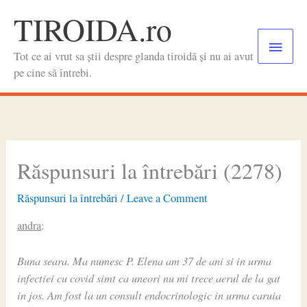
Skip
TIROIDA.ro
to
Main
content
Tot ce ai vrut sa știi despre glanda tiroidă și nu ai avut
Menu
pe cine să întrebi.
Răspunsuri la întrebări (2278)
Răspunsuri la întrebări
/
Leave a Comment
andra
:
Buna seara. Ma numesc P. Elena am 37 de ani si in urma
infectiei cu covid simt ca uneori nu mi trece aerul de la gat
in jos. Am fost la un consult endocrinologic in urma caruia