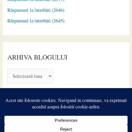
Răspunsuri la întrebări (2646)
Răspunsuri la întrebări (2645)
ARHIVA BLOGULUI
A
R
H
I
V
A
Copyright © 2026
TIROIDA.ro
| Powered by
Astra WordPress
B