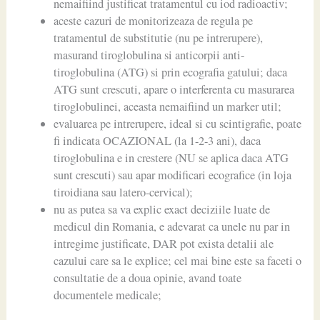
nemaifiind justificat tratamentul cu iod radioactiv;
aceste cazuri de monitorizeaza de regula pe
tratamentul de substitutie (nu pe intrerupere),
masurand tiroglobulina si anticorpii anti-
tiroglobulina (ATG) si prin ecografia gatului; daca
ATG sunt crescuti, apare o interferenta cu masurarea
tiroglobulinei, aceasta nemaifiind un marker util;
evaluarea pe intrerupere, ideal si cu scintigrafie, poate
fi indicata OCAZIONAL (la 1-2-3 ani), daca
tiroglobulina e in crestere (NU se aplica daca ATG
sunt crescuti) sau apar modificari ecografice (in loja
tiroidiana sau latero-cervical);
nu as putea sa va explic exact deciziile luate de
medicul din Romania, e adevarat ca unele nu par in
intregime justificate, DAR pot exista detalii ale
cazului care sa le explice; cel mai bine este sa faceti o
consultatie de a doua opinie, avand toate
documentele medicale;