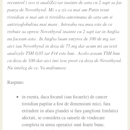
recontrol ( eco si analiZe) iar inainte de asta cu 2 sapt sa fac
pauza de Novothyral. Mi s a zis ca mai am Putin tesut
tiroidian si mai am si tiroidita autoimuna de asta am si
antirioglobulina mai mare . Intreaba rea mea este de ce
trebuie sa opresc Novothyral inainte cu 2 sapt iar in Anglia
nu faceam asta . In Anglia luam eutyrox de 100 de mg iar
aici iau Novothyral in doza de 75 mg dar acum mi au iesit
analizele TSH 0,05 iar Ft4 este bun . Acolo aveam TSH bun
cu doza de 100 dar aici imi iese prost cu doza de Novothyral.
Nu inteleg de ce. Va multumesc
Raspuns:
in esenta, daca focarul (sau focarele) de cancer
tiroidian papilar a fost de dimensiuni mici, fara
extindere in afara glandei si fara ganglioni limfatici
afectati, se considera ca sansele de vindecare
completa in urma operatiei sunt foarte bune,