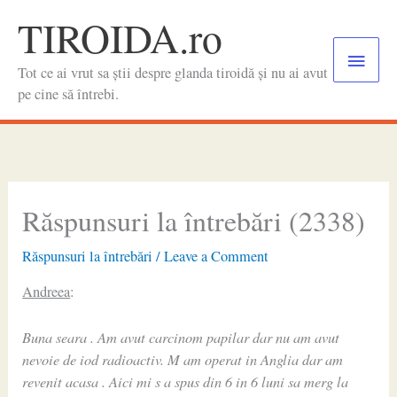
Skip
TIROIDA.ro
to
Main
content
Tot ce ai vrut sa știi despre glanda tiroidă și nu ai avut
Menu
pe cine să întrebi.
Răspunsuri la întrebări (2338)
Răspunsuri la întrebări
/
Leave a Comment
Andreea
:
Buna seara . Am avut carcinom papilar dar nu am avut
nevoie de iod radioactiv. M am operat in Anglia dar am
revenit acasa . Aici mi s a spus din 6 in 6 luni sa merg la