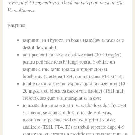
thyrozol și 25 mg euthyrox. Dacă ma puteți ajuta cu un sfat.
Va mulțumesc
Raspuns:
raspunsul la Thyrozol in boala Basedow-Graves este
destul de variabil;
unii pacienti au nevoie de doze mari (30-40 mg/zi)
pentru perioade relativ lungi pentru o obtine un
raspuns clinic (ameliorarea simptomelor) si
biochimic (cresterea TSH, normalizarea FT4 si T3);
in alte cazuri apare un raspuns rapid la doze mici (10-
20 mg/zi), cu blocarea excesiva a tiroidei (TSH mult
crescut), asa cum s-a intamplat si la dvs;
in aceste din urma situatii, se scade doza de Thyrozol
si, uneori, se adauga o doza mica de Euthyrox,
recomandari pe care cred ca le-ati primit si dvs;
analizele (TSH, FT4, T3) ar trebui repetate dupa 4-6
saptamani, cu eventuala modificare a tratamentului in