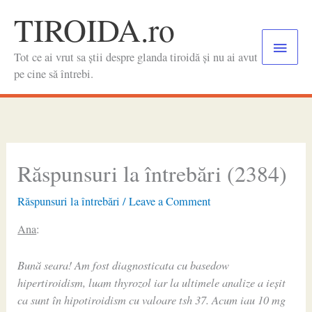
Skip
TIROIDA.ro
to
Main
content
Tot ce ai vrut sa știi despre glanda tiroidă și nu ai avut
Menu
pe cine să întrebi.
Răspunsuri la întrebări (2384)
Răspunsuri la întrebări
/
Leave a Comment
Ana
:
Bună seara! Am fost diagnosticata cu basedow
hipertiroidism, luam thyrozol iar la ultimele analize a ieșit
ca sunt în hipotiroidism cu valoare tsh 37. Acum iau 10 mg