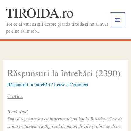
Skip
TIROIDA.ro
to
Main
content
Tot ce ai vrut sa știi despre glanda tiroidă și nu ai avut
Menu
pe cine să întrebi.
Răspunsuri la întrebări (2390)
Răspunsuri la întrebări
/
Leave a Comment
Cristina
:
Bună ziua!
Sunt diagnosticata cu hipertiroidism boala Basedow Graves
și iau tratament cu thyrozol de un an de zile și abia de doua