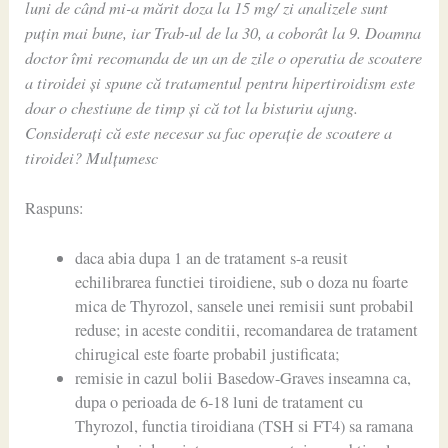
luni de când mi-a mărit doza la 15 mg/ zi analizele sunt
puțin mai bune, iar Trab-ul de la 30, a coborât la 9. Doamna
doctor îmi recomanda de un an de zile o operatia de scoatere
a tiroidei și spune că tratamentul pentru hipertiroidism este
doar o chestiune de timp și că tot la bisturiu ajung.
Considerați că este necesar sa fac operație de scoatere a
tiroidei? Mulțumesc
Raspuns:
daca abia dupa 1 an de tratament s-a reusit
echilibrarea functiei tiroidiene, sub o doza nu foarte
mica de Thyrozol, sansele unei remisii sunt probabil
reduse; in aceste conditii, recomandarea de tratament
chirugical este foarte probabil justificata;
remisie in cazul bolii Basedow-Graves inseamna ca,
dupa o perioada de 6-18 luni de tratament cu
Thyrozol, functia tiroidiana (TSH si FT4) sa ramana