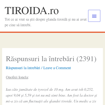
Skip
TIROIDA.ro
to
Main
content
Tot ce ai vrut sa știi despre glanda tiroidă și nu ai avut
Menu
pe cine să întrebi.
Răspunsuri la întrebări (2391)
Răspunsuri la întrebări
/
Leave a Comment
Onofrei Ionela
:
Iau câte jumătate de tyrozol de 10 mg. Am avut tsh 0,252,
apoi 9,04 și 5,59 și tot nu mă simt bine. Am fost la doctor și
mi-a zis că am fluctuații ale glandei tiroide. Un medic a zis