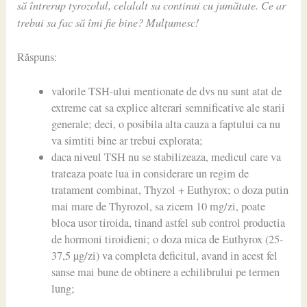
să întrerup tyrozolul, celalalt sa continui cu jumătate. Ce ar
trebui sa fac să îmi fie bine? Mulțumesc!
Răspuns:
valorile TSH-ului mentionate de dvs nu sunt atat de
extreme cat sa explice alterari semnificative ale starii
generale; deci, o posibila alta cauza a faptului ca nu
va simtiti bine ar trebui explorata;
daca niveul TSH nu se stabilizeaza, medicul care va
trateaza poate lua in considerare un regim de
tratament combinat, Thyzol + Euthyrox; o doza putin
mai mare de Thyrozol, sa zicem 10 mg/zi, poate
bloca usor tiroida, tinand astfel sub control productia
de hormoni tiroidieni; o doza mica de Euthyrox (25-
37,5 µg/zi) va completa deficitul, avand in acest fel
sanse mai bune de obtinere a echilibrului pe termen
lung;