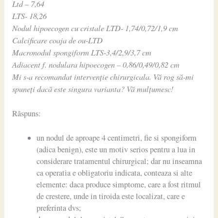
Ltd – 7,64
LTS- 18,26
Nodul hipoecogen cu cristale LTD- 1,74/0,72/1,9 cm
Calcificare coaja de ou-LTD
Macronodul spongiform LTS-3,4/2,9/3,7 cm
Adiacent f. nodulara hipoecogen – 0,86/0,49/0,82 cm
Mi s-a recomandat intervenție chirurgicala. Vă rog să-mi
spuneți dacă este singura varianta? Vă mulțumesc!
Răspuns:
un nodul de aproape 4 centimetri, fie si spongiform
(adica benign), este un motiv serios pentru a lua in
considerare tratamentul chirurgical; dar nu inseamna
ca operatia e obligatoriu indicata, conteaza si alte
elemente: daca produce simptome, care a fost ritmul
de crestere, unde in tiroida este localizat, care e
preferinta dvs;