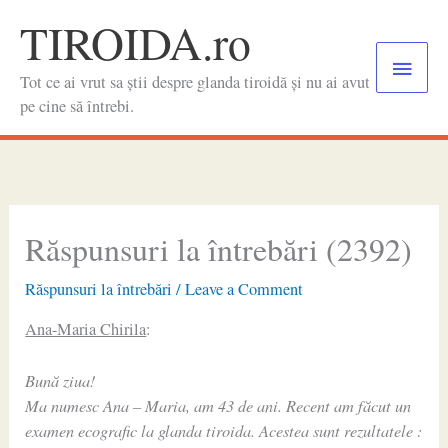
Skip
TIROIDA.ro
to
Main
content
Tot ce ai vrut sa știi despre glanda tiroidă și nu ai avut
Menu
pe cine să întrebi.
Răspunsuri la întrebări (2392)
Răspunsuri la întrebări
/
Leave a Comment
Ana-Maria Chirila
:
Bună ziua!
Ma numesc Ana – Maria, am 43 de ani. Recent am făcut un
examen ecografic la glanda tiroida. Acestea sunt rezultatele :