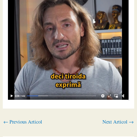
←
Previous Articol
Next Articol
→