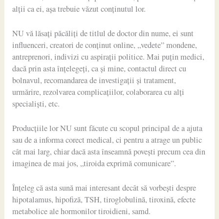
alții ca ei, așa trebuie văzut conținutul lor.
NU vă lăsați păcăliți de titlul de doctor din nume, ei sunt
influenceri, creatori de conținut online, „vedete” mondene,
antreprenori, indivizi cu aspirații politice. Mai puțin medici,
dacă prin asta înțelegeți, ca și mine, contactul direct cu
bolnavul, recomandarea de investigații și tratament,
urmărire, rezolvarea
complicațiilor, colaborarea cu alți
specialiști, etc.
Producțiile lor NU sunt făcute cu scopul principal de a ajuta
sau de a informa corect medical, ci pentru a atrage un public
cât mai larg, chiar dacă asta înseamnă povești precum cea din
imaginea de mai jos, „tiroida exprimă comunicare”.
Înțeleg că asta sună mai interesant decât să vorbești despre
hipotalamus, hipofiză, TSH, tiroglobulină, tiroxină, efecte
metabolice ale hormonilor tiroidieni, samd.