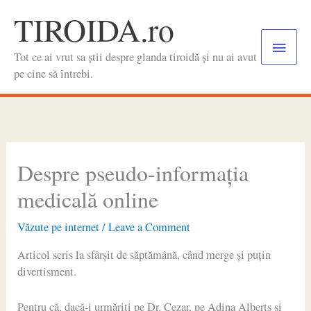
Skip
TIROIDA.ro
to
Main
content
Tot ce ai vrut sa știi despre glanda tiroidă și nu ai avut
Menu
pe cine să întrebi.
Despre pseudo-informația
medicală online
Văzute pe internet
/
Leave a Comment
Articol scris la sfârșit de săptămână, când merge și puțin
divertisment.
Pentru că, dacă-i urmăriți pe Dr. Cezar, pe Adina Alberts și