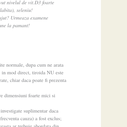
ut nivelul de vit.D3 foarte
labita), seleniu!
o ajut? Urmeaza examene
pune la pamant!
mite normale, dupa cum ne arata
 in mod direct, tiroida NU este
te, chiar daca poate fi prezenta
re dimensiuni foarte mici si
i investigate suplimentar daca
frecventa cauza) a fost exclus;
easta ar trebuie abordata din