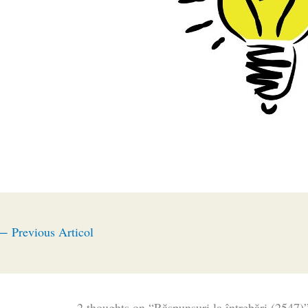
←
Previous Articol
2 thoughts on “Răspunsuri la întrebări (2547)