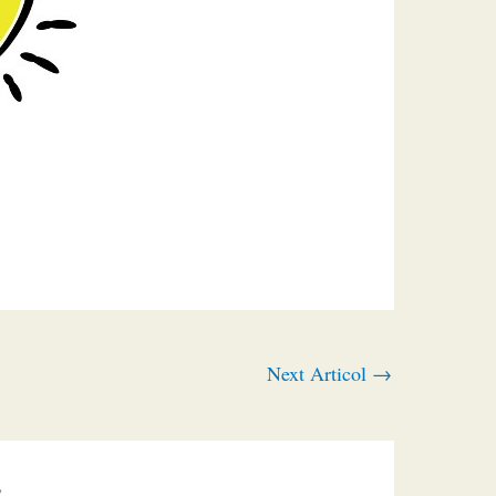
Next Articol
→
”