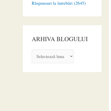
Răspunsuri la întrebări (2645)
ARHIVA BLOGULUI
A
R
H
I
V
A
B