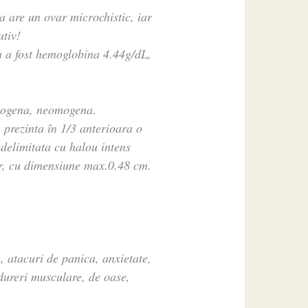
 are un ovar microchistic, iar
utiv!
 a fost hemoglobina 4.44g/dL,
cogena, neomogena.
prezinta în 1/3 anterioara o
elimitata cu halou intens
ar, cu dimensiune max.0.48 cm.
 atacuri de panica, anxietate,
 dureri musculare, de oase,