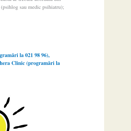
t (psihlog sau medic psihiatru);
ramări la 021 98 96),
era Clinic (programări la