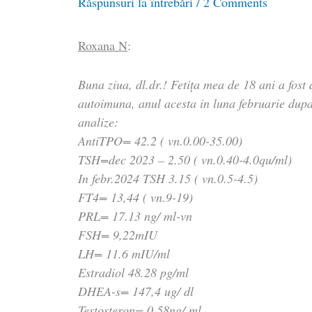
Răspunsuri la întrebări
/
2 Comments
Roxana N
:
Buna ziua, dl.dr.! Fetița mea de 18 ani a fost 
autoimuna, anul acesta in luna februarie dup
analize:
AntiTPO= 42.2 ( vn.0.00-35.00)
TSH=dec 2023 – 2.50 ( vn.0.40-4.0qu/ml)
In febr.2024 TSH 3.15 ( vn.0.5-4.5)
FT4= 13,44 ( vn.9-19)
PRL= 17.13 ng/ ml-vn
FSH= 9,22mIU
LH= 11.6 mIU/ml
Estradiol 48.28 pg/ml
DHEA-s= 147,4 ug/ dl
Testosteron= 0.58ng/ ml