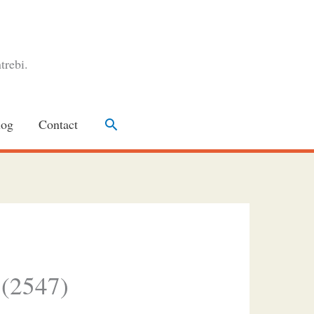
trebi.
Search
log
Contact
 (2547)