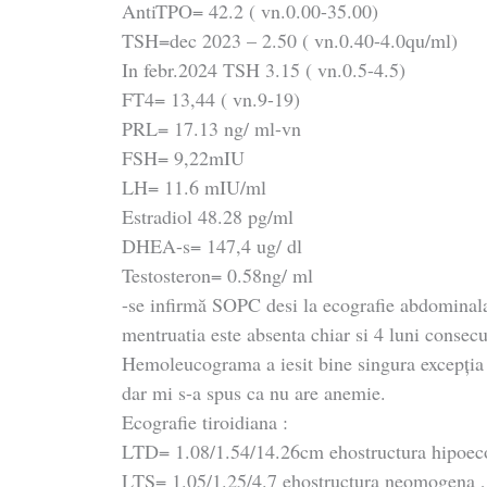
AntiTPO= 42.2 ( vn.0.00-35.00)
TSH=dec 2023 – 2.50 ( vn.0.40-4.0qu/ml)
In febr.2024 TSH 3.15 ( vn.0.5-4.5)
FT4= 13,44 ( vn.9-19)
PRL= 17.13 ng/ ml-vn
FSH= 9,22mIU
LH= 11.6 mIU/ml
Estradiol 48.28 pg/ml
DHEA-s= 147,4 ug/ dl
Testosteron= 0.58ng/ ml
-se infirmă SOPC desi la ecografie abdominala
mentruatia este absenta chiar si 4 luni consecu
Hemoleucograma a iesit bine singura excepția
dar mi s-a spus ca nu are anemie.
Ecografie tiroidiana :
LTD= 1.08/1.54/14.26cm ehostructura hipoe
LTS= 1.05/1.25/4.7 ehostructura neomogena , p