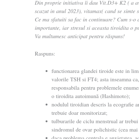
Din proprie initiativa îi dau Vit.D3+ K2 ( a av
scazut in anul 2023), vitamax( cand se simte s
Ce ma sfatuiti sa fac in continuare? Cum s-
importante, iar stresul si aceasta tiroidita o 
Va multumesc anticipat pentru răspuns!
Raspuns:
functionarea glandei tiroide este in li
valorile TSH si FT4; asta inseamna ca,
responsabila pentru problemele enumera
o tiroidita autoimună (Hashimoto);
nodulul tiroidian descris la ecografie a
trebuie doar monitorizat;
tulburarile de ciclu menstrual ar trebu
sindromul de ovar polichistic (cea mai 
daca problema centrala e anxietatea, ac