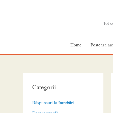
Skip
to
content
Tot c
Home
Postează aic
Categorii
Răspunsuri la întrebări
Despre tiroidă