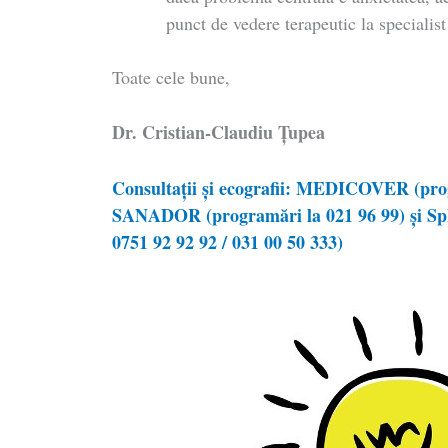
punct de vedere terapeutic la specialis
Toate cele bune,
Dr. Cristian-Claudiu Ţupea
Consultații și ecografii: MEDICOVER (prog
SANADOR (programări la 021 96 99) și Sph
0751 92 92 92 / 031 00 50 333)