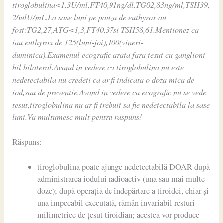
tiroglobulina<1,3U/ml,FT40,91ng/dl,TG02,83ng/ml,TSH39,
26ulU/mL.La sase luni pe pauza de euthyrox au
fost:TG2,27,ATG<1,3,FT40,37si TSH58,61.Mentionez ca
iau euthyrox de 125(luni-joi),100(vineri-
duminica).Examenul ecografic arata fara tesut cu ganglioni
hil bilateral.Avand in vedere ca tiroglobulina nu este
nedetectabila nu credeti ca ar fi indicata o doza mica de
iod,sau de preventie.Avand in vedere ca ecografic nu se vede
tesut,tiroglobulina nu ar fi trebuit sa fie nedetectabila la sase
luni.Va multumesc mult pentru raspuns!
Răspuns:
tiroglobulina poate ajunge nedetectabilă DOAR după
administrarea iodului radioactiv (una sau mai multe
doze); după operația de îndepărtare a tiroidei, chiar și
una impecabil executată, rămân invariabil resturi
milimetrice de țesut tiroidian; acestea vor produce