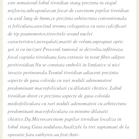
este urmatorul:lobul tiroidian stang prezinta in etajul
mijlociu,subcapsular,un focar de carcinom pspilar tiroidian
cu axul lung de 6mm,ce prezinta arhitectura conventionala
si foliculara,asociind stroma coleganica cu rara calcificari
de tip psamomotos,tirocitele avand nuclei
caracteristoci,neregulati,mariti de volum,suprapusi optic
goi si cu incizuri.Procesul tumoral se dezvolta,infiltreaza
focal capsula tiroidiana fara extensie in tesut fibro adipos
peritiroidian.Nu se constata embolii in limfatice si nici
invazie perineurala.Tesutul tiroidian adiacent prezinta
aspecte de gusa coloida cu rari noduli adenomatosi
predominant macrofoliculari cu dilatatii chistice..Lobul
tiroidian dreot ce prezinta aspecte de gusa coloida
mediofoliculara cu rari noduli adenomatosi cu arhitectura
predominant macrofoliculara cu minime dilatatii
chistice.Dg.Microcarcinom papilar tiroidian localiza in
lobul stang.Gusa nodulara.Analizele la trei saptamani de la
operatie fara euthyrox au fost:Anti-