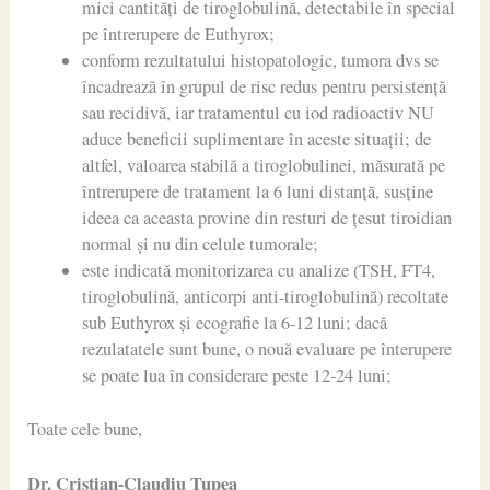
mici cantități de tiroglobulină, detectabile în special
pe întrerupere de Euthyrox;
conform rezultatului histopatologic, tumora dvs se
încadrează în grupul de risc redus pentru persistență
sau recidivă, iar tratamentul cu iod radioactiv NU
aduce beneficii suplimentare în aceste situații; de
altfel, valoarea stabilă a tiroglobulinei, măsurată pe
întrerupere de tratament la 6 luni distanță, susține
ideea ca aceasta provine din resturi de țesut tiroidian
normal și nu din celule tumorale;
este indicată monitorizarea cu analize (TSH, FT4,
tiroglobulină, anticorpi anti-tiroglobulină) recoltate
sub Euthyrox și ecografie la 6-12 luni; dacă
rezulatatele sunt bune, o nouă evaluare pe înterupere
se poate lua în considerare peste 12-24 luni;
Toate cele bune,
Dr. Cristian-Claudiu Ţupea