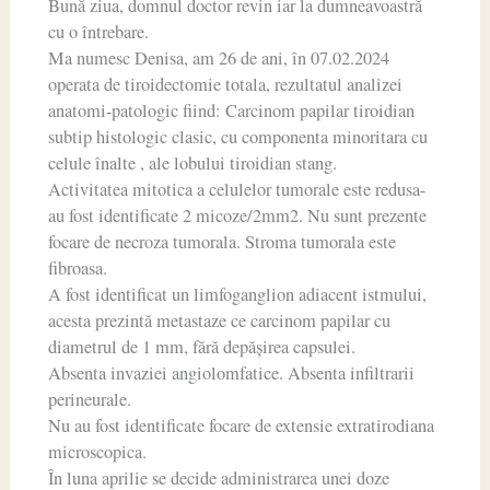
Bună ziua, domnul doctor revin iar la dumneavoastră
cu o întrebare.
Ma numesc Denisa, am 26 de ani, în 07.02.2024
operata de tiroidectomie totala, rezultatul analizei
anatomi-patologic fiind: Carcinom papilar tiroidian
subtip histologic clasic, cu componenta minoritara cu
celule înalte , ale lobului tiroidian stang.
Activitatea mitotica a celulelor tumorale este redusa-
au fost identificate 2 micoze/2mm2. Nu sunt prezente
focare de necroza tumorala. Stroma tumorala este
fibroasa.
A fost identificat un limfoganglion adiacent istmului,
acesta prezintă metastaze ce carcinom papilar cu
diametrul de 1 mm, fără depășirea capsulei.
Absenta invaziei angiolomfatice. Absenta infiltrarii
perineurale.
Nu au fost identificate focare de extensie extratirodiana
microscopica.
În luna aprilie se decide administrarea unei doze