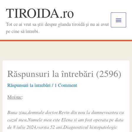
Skip
TIROIDA.ro
to
Main
content
Tot ce ai vrut sa știi despre glanda tiroidă și nu ai avut
Menu
pe cine să întrebi.
Răspunsuri la întrebări (2596)
Răspunsuri la întrebări
/
1 Comment
Moisuc
:
Buna ziua,domnule doctor.Revin din nou la dumnevoastra cu
cazul meu.Numele meu este Elena si am fost operata pe data
de 8 iulie 2024,varsta 52 ani.Diagnosticul histopatologic