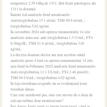
terapeutice 2.59 GBq de 1311, fără fixări patologice ale
1311 la distanță.
Înainte iod analizele fiind următoarele:
Antitiroglobulina 15.1 ul/ml; TSH 50.9 ul/mL ;
tiroglobulina 5,62 ng/ml.
În octombrie 2024 sub oprirea tratamentului 14 zile
analizele arata asa: anti tiroglobulina 1.3 U/mL; FT4
0.30ng/dL; TSH 51.6 ul/mL; tiroglobulina 3.01
ng/mL.
La decizia doamne doctor am mai recoltat odată
analizele peste 4 luni cu oprirea tratamentului 14 zile
asta fiind în Februarie 2025 analizele fiind urmatoarele:
Anti-tiroglobulina 11.1 UL/mL; FT4 3.46 pmol/L;
TSH 94 Ul/mL; tiroglobulina 4.02 ng/mL.
În loja tiroidiana ecografic nu se evidențiază țesut
tiroidian rămas.
Care este următorul pas, mai este nevoie de o doza de
iod sau trebuie doar monitorizare?
Îmi doresc foarte mult sa rămân însărcinată, când ar