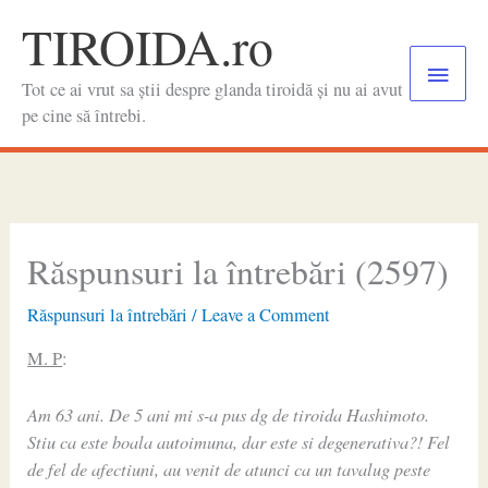
Skip
TIROIDA.ro
to
Main
content
Tot ce ai vrut sa știi despre glanda tiroidă și nu ai avut
Menu
pe cine să întrebi.
Răspunsuri la întrebări (2597)
Răspunsuri la întrebări
/
Leave a Comment
M. P
:
Am 63 ani. De 5 ani mi s-a pus dg de tiroida Hashimoto.
Stiu ca este boala autoimuna, dar este si degenerativa?! Fel
de fel de afectiuni, au venit de atunci ca un tavalug peste