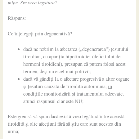
mine. Sre vreo legatura?
Răspuns:
Ce înțelegeți prin degenerativă?
dacă ne referim la afectarea („degenerarea”) țesutului
tiroidian, cu apariția hipotiroidiei (deficitului de
hormoni tiroidieni), presupun că putem folosi acest
termen, deși nu e cel mai potrivit;
dacă vă gândiți la o afectare progresivă a altor organe
și țesuturi cauzată de tiroidita autoimună,
în
condițiile monitorizării și tratamentului adecvate
,
atunci răspunsul clar este NU;
Este greu să vă spun dacă există vreo legătură între această
tiroidită și alte afecțiuni fără să știu care sunt acestea din
urmă;