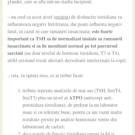
glandei, care se afla intr-un stadiu incipient;
– nu cred ca acest nivel (
minim
) de disfunctie tiroidiana va
influenteaza negativ fertilitatea, dar poate influenta negativ
este foarte
fatul, in cazul in care ramaneti insarcinata;
important ca TSH sa fie normalizat inainte sa ramaneti
insarcinata si sa fie mentinut normal pe tot parcursul
sarcinii
(nu doar nivelul de hormoni tiroidieni, T3 si T4),
altfel existand riscul afectarii dezvoltarii intelectuale la copil;
– iata, in opinia mea, ce ar trebui facut:
trebuie repetate analizele de mai sus (TSH, freeT4,
ATPO
freeT3) plus un nivel al
(anticorpi anti-
peroxidaza tiroidiana); de preferat la un laborator
mare si cu referinte bune, pentru ca am vazut multe
rezultate gresite pe analize hormonale venite din
laboratoare de cartier;
daca testele de functie tiroidiana raman la fel si