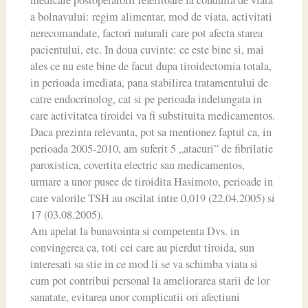
a bolnavului: regim alimentar, mod de viata, activitati
nerecomandate, factori naturali care pot afecta starea
pacientului, etc. In doua cuvinte: ce este bine si, mai
ales ce nu este bine de facut dupa tiroidectomia totala,
in perioada imediata, pana stabilirea tratamentului de
catre endocrinolog, cat si pe perioada indelungata in
care activitatea tiroidei va fi substituita medicamentos.
Daca prezinta relevanta, pot sa mentionez faptul ca, in
perioada 2005-2010, am suferit 5 „atacuri” de fibrilatie
paroxistica, covertita electric sau medicamentos,
urmare a unor pusee de tiroidita Hasimoto, perioade in
care valorile TSH au oscilat intre 0,019 (22.04.2005) si
17 (03.08.2005).
Am apelat la bunavointa si competenta Dvs. in
convingerea ca, toti cei care au pierdut tiroida, sun
interesati sa stie in ce mod li se va schimba viata si
cum pot contribui personal la ameliorarea starii de lor
sanatate, evitarea unor complicatii ori afectiuni