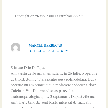
1 thought on “Răspunsuri la întrebări (225)”
MARCEL BERBECAR
IULIE 31, 2010 AT 12:48 PM
Stimate D-le Dr.Tupa.
Am varsta de 56 ani si am suferit, in 26 Iulie, o operatie
de tiroidectomie totala pentru gusa polinodulara. Dupa
operatie nu am primit nici o medicatie endocrina, doar
Calciu si Vit. D, urmand sa astpt rezultatul
anatomopatologic, aprox 3 saptamani. Dupa 5 zile ma
simt foarte bine dar sunt foarte interesat de indicatii
medicale postoperatorii referitoare la conduita de viata