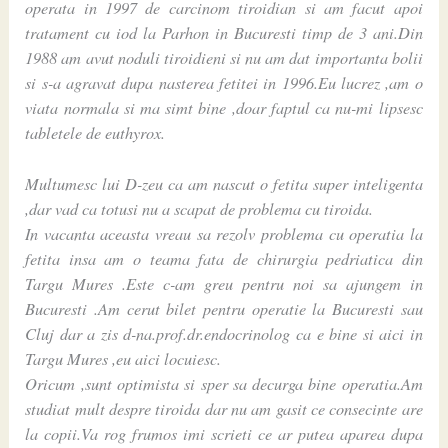
operata in 1997 de carcinom tiroidian si am facut apoi
tratament cu iod la Parhon in Bucuresti timp de 3 ani.Din
1988 am avut noduli tiroidieni si nu am dat importanta bolii
si s-a agravat dupa nasterea fetitei in 1996.Eu lucrez ,am o
viata normala si ma simt bine ,doar faptul ca nu-mi lipsesc
tabletele de euthyrox.
Multumesc lui D-zeu ca am nascut o fetita super inteligenta
,dar vad ca totusi nu a scapat de problema cu tiroida.
In vacanta aceasta vreau sa rezolv problema cu operatia la
fetita insa am o teama fata de chirurgia pedriatica din
Targu Mures .Este c-am greu pentru noi sa ajungem in
Bucuresti .Am cerut bilet pentru operatie la Bucuresti sau
Cluj dar a zis d-na.prof.dr.endocrinolog ca e bine si aici in
Targu Mures ,eu aici locuiesc.
Oricum ,sunt optimista si sper sa decurga bine operatia.Am
studiat mult despre tiroida dar nu am gasit ce consecinte are
la copii.Va rog frumos imi scrieti ce ar putea aparea dupa