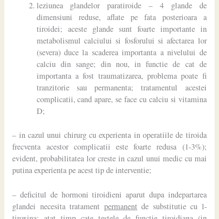
leziunea glandelor paratiroide – 4 glande de
dimensiuni reduse, aflate pe fata posterioara a
tiroidei; aceste glande sunt foarte importante in
metabolismul calciului si fosforului si afectarea lor
(severa) duce la scaderea importanta a nivelului de
calciu din sange; din nou, in functie de cat de
importanta a fost traumatizarea, problema poate fi
tranzitorie sau permanenta; tratamentul acestei
complicatii, cand apare, se face cu calciu si vitamina
D;
– in cazul unui chirurg cu experienta in operatiile de tiroida
frecventa acestor complicatii este foarte redusa (1-3%);
evident, probabilitatea lor creste in cazul unui medic cu mai
putina experienta pe acest tip de interventie;
– deficitul de hormoni tiroidieni aparut dupa indepartarea
glandei necesita tratament
permanent
de substitutie cu l-
tiroxina; atat timp cate testele de functie tiroidiana (in