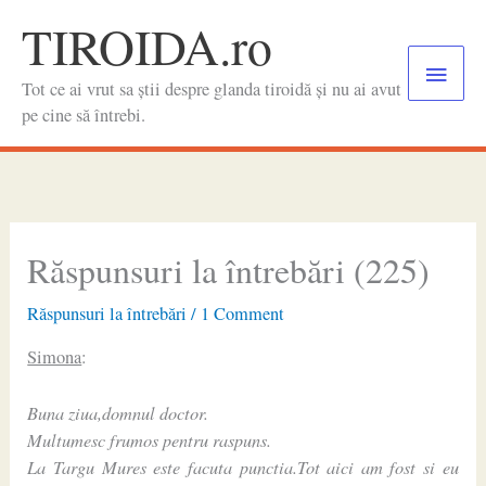
Skip
TIROIDA.ro
to
Main
content
Tot ce ai vrut sa știi despre glanda tiroidă și nu ai avut
Menu
pe cine să întrebi.
Răspunsuri la întrebări (225)
Răspunsuri la întrebări
/
1 Comment
Simona
:
Buna ziua,domnul doctor.
Multumesc frumos pentru raspuns.
La Targu Mures este facuta punctia.Tot aici am fost si eu