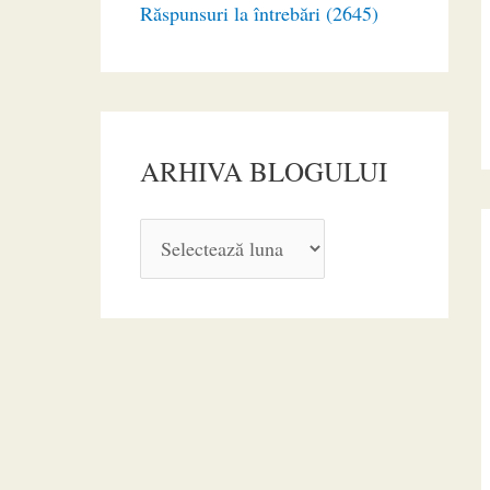
Răspunsuri la întrebări (2645)
ARHIVA BLOGULUI
A
R
H
I
V
A
B