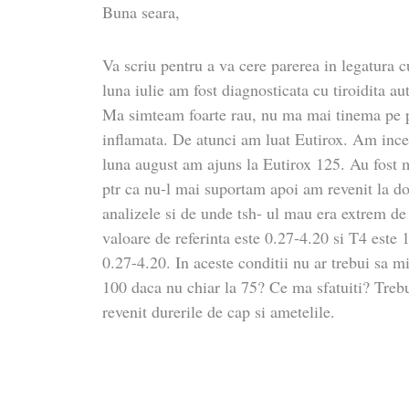
Buna seara,
Va scriu pentru a va cere parerea in legatura c
luna iulie am fost diagnosticata cu tiroidita 
Ma simteam foarte rau, nu ma mai tinema pe pi
inflamata. De atunci am luat Eutirox. Am ince
luna august am ajuns la Eutirox 125. Au fost
ptr ca nu-l mai suportam apoi am revenit la 
analizele si de unde tsh- ul mau era extrem d
valoare de referinta este 0.27-4.20 si T4 este 1
0.27-4.20. In aceste conditii nu ar trebui sa 
100 daca nu chiar la 75? Ce ma sfatuiti? Treb
revenit durerile de cap si ametelile.