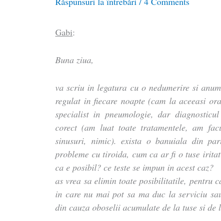
Răspunsuri la întrebări
/
4 Comments
Gabi
:
Buna ziua,
va scriu in legatura cu o nedumerire si anum
regulat in fiecare noapte (cam la aceeasi or
specialist in pneumologie, dar diagnosticu
corect (am luat toate tratamentele, am fac
sinusuri, nimic). exista o banuiala din pa
probleme cu tiroida, cum ca ar fi o tuse irita
ca e posibil? ce teste se impun in acest caz?
as vrea sa elimin toate posibilitatile, pentru c
in care nu mai pot sa ma duc la serviciu sau
din cauza oboselii acumulate de la tuse si de 