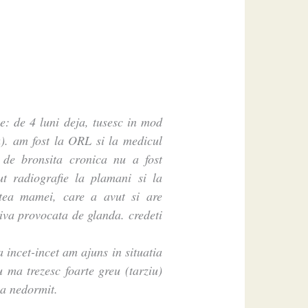
e: de 4 luni deja, tusesc in mod
a). am fost la ORL si la medicul
l de bronsita cronica nu a fost
ut radiografie la plamani si la
rtea mamei, care a avut si are
tiva provocata de glanda. credeti
a incet-incet am ajuns in situatia
 ma trezesc foarte greu (tarziu)
la nedormit.