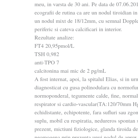
meu, in varsta de 30 ani. Pe data de 07.06.20
ecografii de rutina ca are un nodul tiroidian in
un nodul mixt de 18/12mm, cu semnal Doppler 
periferic si cateva calcificari in interior.
Rezultate analize:
FT4 20,95pmol/L
TSH 0,982
anti-TPO 7
calcitonina mai mic de 2 pg/mL
A fost internat, apoi, la spitalul Elias, si in u
diagnosticat cu gusa polinodulara cu normofunc
normoponderal, tegumente calde, fine, normal c
respirator si cardio-vascular(TA:120/70mm H
echidistante, echipotente, fara sufluri sau z
suplu, mobil cu respiratia, nedureros spontan sa
prezent, mictiuni fiziologice, glanda tiroida d
neomogena prin prezenta unui nodul de aprox 