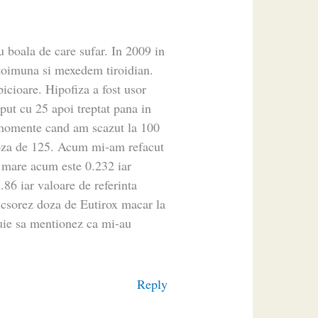
u boala de care sufar. In 2009 in
autoimuna si mexedem tiroidian.
cioare. Hipofiza a fost usor
put cu 25 apoi treptat pana in
 momente cand am scazut la 100
doza de 125. Acum mi-am refacut
e mare acum este 0.232 iar
.86 iar valoare de referinta
micsorez doza de Eutirox macar la
uie sa mentionez ca mi-au
Reply