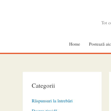
Skip
to
content
Tot c
Home
Postează aic
Categorii
Răspunsuri la întrebări
Despre tiroidă