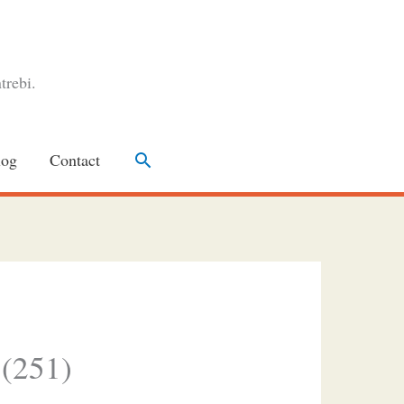
trebi.
Search
log
Contact
 (251)