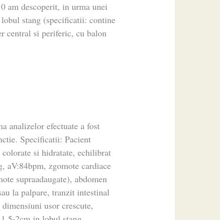
10 am descoperit, in urma unei
 lobul stang (specificatii: contine
central si periferic, cu balon
rma analizelor efectuate a fost
tie. Specificatii: Pacient
olorate si hidratate, echilibrat
g, aV:84bpm, zgomote cardiace
gomote supraadaugate), abdomen
u la palpare, tranzit intestinal
e dimensiuni usor crescute,
1,5-2cm in lobul stang