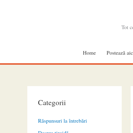
Skip
to
content
Tot c
Home
Postează aic
Categorii
Răspunsuri la întrebări
Despre tiroidă