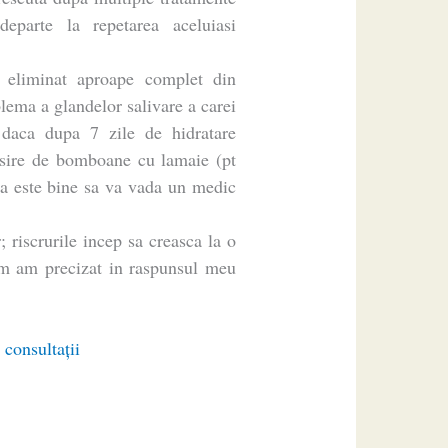
parte la repetarea aceluiasi
a eliminat aproape complet din
blema a glandelor salivare a carei
; daca dupa 7 zile de hidratare
olosire de bomboane cu lamaie (pt
za este bine sa va vada un medic
r; riscrurile incep sa creasca la o
um am precizat in raspunsul meu
 consultaţii