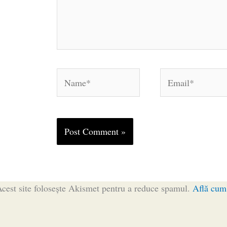
Name*
Email*
cest site folosește Akismet pentru a reduce spamul.
Află cum 