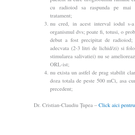
cu radioiod sa raspunda pe mai de
tratament;
nu cred, in acest interval iodul s-
organismul dvs; poate fi, totusi, o pro
debut a fost precipitat de radioiod
adecvata (2-3 litri de lichid/zi) si f
stimularea salivatiei) nu se ameliorea
ORL-ist;
nu exista un astfel de prag stabilit cla
doza totala de peste 500 mCi, asa c
precedent;
Dr. Cristian-Claudiu Ţupea –
Click aici pentru