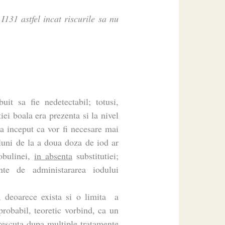
131 astfel incat riscurile sa nu
buit sa fie nedetectabil; totusi,
ei boala era prezenta si la nivel
la inceput ca vor fi necesare mai
luni de la a doua doza de iod ar
lobulinei,
in absenta
substitutiei;
nte de administararea iodului
, deoarece exista si o limita a
probabil, teoretic vorbind, ca un
rescuta dupa multiple tratamente