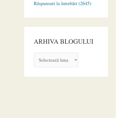
Răspunsuri la întrebări (2645)
ARHIVA BLOGULUI
A
R
H
I
V
A
B