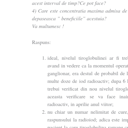
acest interval de timp?Ce pot face?
4) Care este concentratia maxima admisa de I
depaseasca ” beneficiile” acestuia?
Va multumesc !
Raspuns:
ideal, nivelul tiroglobulinei ar fi tre
avand in vedere ca la momentul operati
ganglionar, era destul de probabil de 
multe doze de iod radioactiv; dupa 6 
trebui verificat din nou nivelul tirog
aceasta verificare se va face inai
radioactiv, in aprilie anul viitor;
nu chiar un numar nelimitat de cure
raspunsului la radioiod; adica este im
pacient la care tiroglobulina ramane c