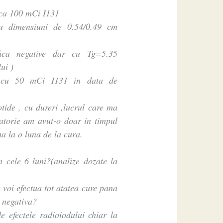
nca 100 mCi I131
 cu dimensiuni de 0.54/0.49 cm
afica negative dar cu Tg=5.35
ui )
ui cu 50 mCi I131 in data de
tide , cu dureri ,lucrul care ma
matorie am avut-o doar in timpul
a la o luna de la cura.
n cele 6 luni?(analize dozate la
voi efectua tot atatea cure pana
 negativa?
e efectele radioiodului chiar la