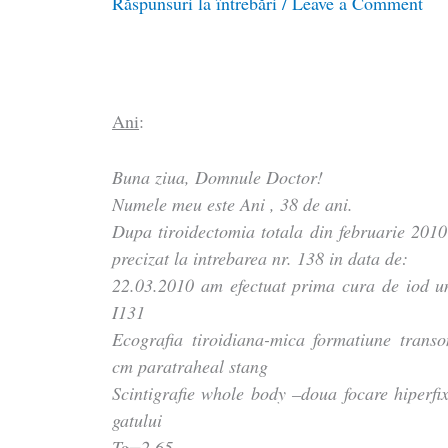
Răspunsuri la întrebări
/
Leave a Comment
Ani
:
Buna ziua, Domnule Doctor!
Numele meu este Ani , 38 de ani.
Dupa tiroidectomia totala din februarie 2010
precizat la intrebarea nr. 138 in data de:
22.03.2010 am efectuat prima cura de iod u
I131
Ecografia tiroidiana-mica formatiune trans
cm paratraheal stang
Scintigrafie whole body –doua focare hiperfi
gatului
Tg=2.65