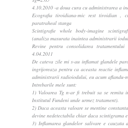
4.10.2010 -a doua cura cu administrarea a i
Ecografia tiroidiana-mic rest tiroidian ,
paratraheal stanga
Scintigrafie whole body-imagine scintigr
(analiza masurata inaintea administrarii iodul
Revine pentru consolidarea tratamentul
4.04.2011
De cateva zile mi s-au inflamat glandele paro
ingrijoreaza pentru ca aceasta reactie infla
administrarii radioiodului, eu acum aflandu-m
Intrebarile mele sunt:
1) Valoarea Tg n-ar fi trebuit sa se remita i
Institutul Fundeni unde urmez tratament).
2) Daca aceasta valoare se mentine constanta 
devine nedetectabila chiar daca scintigrama e
3) Inflamarea glandelor salivare e cauzata d