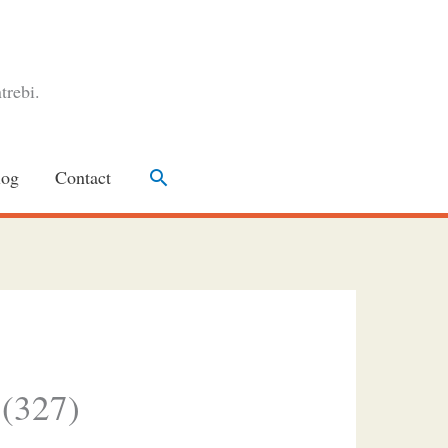
trebi.
Search
log
Contact
 (327)