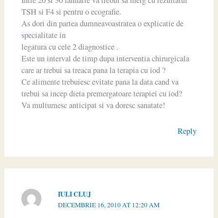
Intre 20 si 30 ianuarie va trebui sa merg cu rezultatul
TSH si F4 si pentru o ecografie.
As dori din partea dumneavoastratea o explicatie de
specialitate in
legatura cu cele 2 diagnostice .
Este un interval de timp dupa interventia chirurgicala
care ar trebui sa treaca pana la terapia cu iod ?
Ce alimente trebuiesc evitate pana la data cand va
trebui sa incep dieta premergatoare terapiei cu iod?
Va multumesc anticipat si va doresc sanatate!
Reply
IULI CLUJ
DECEMBRIE 16, 2010 AT 12:20 AM