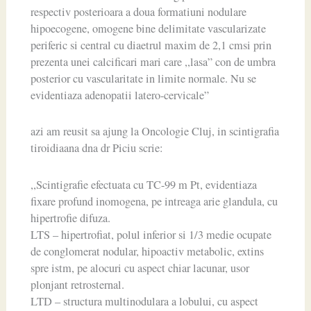
respectiv posterioara a doua formatiuni nodulare
hipoecogene, omogene bine delimitate vascularizate
periferic si central cu diaetrul maxim de 2,1 cmsi prin
prezenta unei calcificari mari care ,,lasa” con de umbra
posterior cu vascularitate in limite normale. Nu se
evidentiaza adenopatii latero-cervicale”
azi am reusit sa ajung la Oncologie Cluj, in scintigrafia
tiroidiaana dna dr Piciu scrie:
,,Scintigrafie efectuata cu TC-99 m Pt, evidentiaza
fixare profund inomogena, pe intreaga arie glandula, cu
hipertrofie difuza.
LTS – hipertrofiat, polul inferior si 1/3 medie ocupate
de conglomerat nodular, hipoactiv metabolic, extins
spre istm, pe alocuri cu aspect chiar lacunar, usor
plonjant retrosternal.
LTD – structura multinodulara a lobului, cu aspect