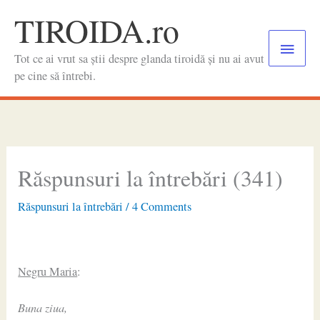
Skip
TIROIDA.ro
to
Main
content
Tot ce ai vrut sa știi despre glanda tiroidă și nu ai avut
Menu
pe cine să întrebi.
Răspunsuri la întrebări (341)
Răspunsuri la întrebări
/
4 Comments
Negru Maria
:
Buna ziua,