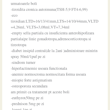
urmatoarele boli
-tiroidita cronica autoimuna(TSH-5,9 FT4-6,99)
-eco
tiroidian:LTD=16/13/41mm,LTS=14/10/44mm,VLTD
=4,26ml, VLTS=3,08ml,VT=7,34ml
-empty sella partiala cu insuficienta anterohipofizara
partiala(pe linie gonadotropa,adrenocorticotropa si
tireotropa
-diabet insipid central(de la 2ani )administrare minirin
spray 50ml/1puf pe zi
-sindrom turner
-hiperlactinemie usoara functionala
-anemie normocroma normocitara forma usoara
-miopie forte astigmatism
-osteoporoza secundara
am primit ca tratament pt aceste boli
-euthyrox50mg pe zi
-prednison 5mg pe zi
-logest 1pe zi