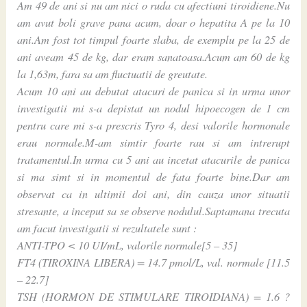
Am 49 de ani si nu am nici o ruda cu afectiuni tiroidiene.Nu
am avut boli grave pana acum, doar o hepatita A pe la 10
ani.Am fost tot timpul foarte slaba, de exemplu pe la 25 de
ani aveam 45 de kg, dar eram sanatoasa.Acum am 60 de kg
la 1,63m, fara sa am fluctuatii de greutate.
Acum 10 ani au debutat atacuri de panica si in urma unor
investigatii mi s-a depistat un nodul hipoecogen de 1 cm
pentru care mi s-a prescris Tyro 4, desi valorile hormonale
erau normale.M-am simtir foarte rau si am intrerupt
tratamentul.In urma cu 5 ani au incetat atacurile de panica
si ma simt si in momentul de fata foarte bine.Dar am
observat ca in ultimii doi ani, din cauza unor situatii
stresante, a inceput sa se observe nodulul.Saptamana trecuta
am facut investigatii si rezultatele sunt :
ANTI-TPO < 10 UI/mL, valorile normale[5 – 35]
FT4 (TIROXINA LIBERA) = 14.7 pmol/L, val. normale [11.5
– 22.7]
TSH (HORMON DE STIMULARE TIROIDIANA) = 1.6 ?