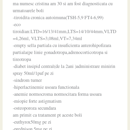
ma numesc cristina am 30 si am fost diagnosticata cu
urmatoarele boli
-tiroidita cronica autoimuna(TSH-5,9 FT4-6,99)
-eco
tiroidian:LTD=16/13/41mm,LTS=14/10/44mm,VLTD
=4,26ml, VLTS=3,08ml,VT=7,34ml
-empty sella partiala cu insuficienta anterohipofizara
partiala(pe linie gonadotropa,adrenocorticotropa si
tireotropa
-diabet insipid central(de la 2ani )administrare minirin
spray 50ml/1puf pe zi
-sindrom turner
-hiperlactinemie usoara functionala
-anemie normocroma normocitara forma usoara
-miopie forte astigmatism
-osteoporoza secundara
am primit ca tratament pt aceste boli
-euthyrox50mg pe zi
-prednison 5mg pe zi