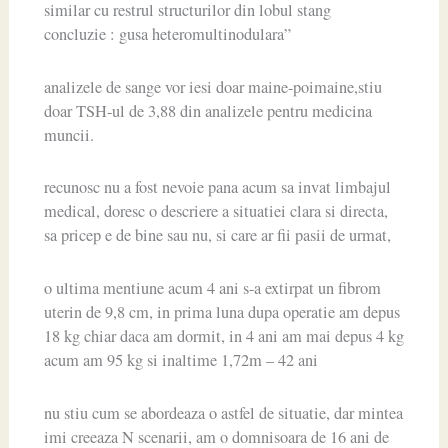
similar cu restrul structurilor din lobul stang
concluzie : gusa heteromultinodulara”
analizele de sange vor iesi doar maine-poimaine,stiu
doar TSH-ul de 3,88 din analizele pentru medicina
muncii.
recunosc nu a fost nevoie pana acum sa invat limbajul
medical, doresc o descriere a situatiei clara si directa,
sa pricep e de bine sau nu, si care ar fii pasii de urmat,
o ultima mentiune acum 4 ani s-a extirpat un fibrom
uterin de 9,8 cm, in prima luna dupa operatie am depus
18 kg chiar daca am dormit, in 4 ani am mai depus 4 kg
acum am 95 kg si inaltime 1,72m – 42 ani
nu stiu cum se abordeaza o astfel de situatie, dar mintea
imi creeaza N scenarii, am o domnisoara de 16 ani de