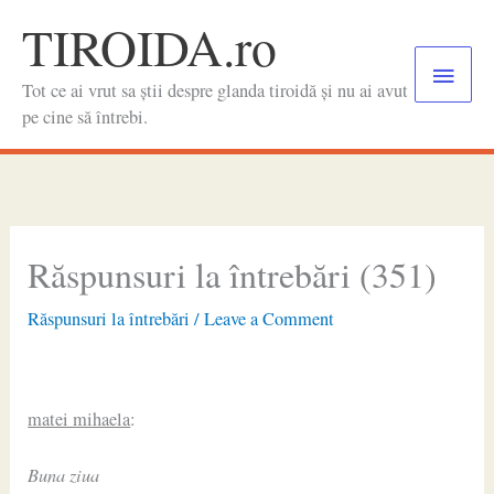
Skip
TIROIDA.ro
to
Main
content
Tot ce ai vrut sa știi despre glanda tiroidă și nu ai avut
Menu
pe cine să întrebi.
Răspunsuri la întrebări (351)
Răspunsuri la întrebări
/
Leave a Comment
matei mihaela
:
Buna ziua