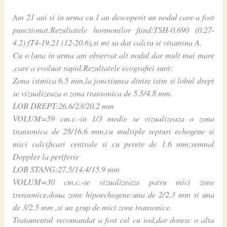
Am 21 ani si in urma cu 1 an descoperit un nodul care a fost
punctionat.Rezultatele hormonilor fiind:TSH-0.690 (0.27-
4.2) fT4-19.21 (12-20.6),si mi sa dat calciu si vitamina A.
Cu o luna in urma am observat alt nodul dar mult mai mare
,care a evoluat rapid.Rezultatele ecografiei sunt:
Zona istmica 6.5 mm,la jonctiunea dintre istm si lobul drept
se vizualizeaza o zona transonica de 5.5/4.8 mm.
LOB DREPT:26.6/23/20.2 mm
VOLUM=59 cm.c.-in 1/3 medie se vizualizeaza o zona
transonica de 28/16.6 mm,cu multiple septuri echogene si
mici calcificari centrale si cu perete de 1.6 mm;semnal
Doppler la periferie
LOB STANG:27.5/14.4/15.9 mm
VOLUM=30 cm.c.-se vizualizeaza patru mici zone
trensonice,doua zone hipoechogene:una de 2/2.3 mm si una
de 3/2.5 mm ,si un grup de mici zone transonice.
Tratamentul recomandat a fost cel cu iod,dar doresc o alta