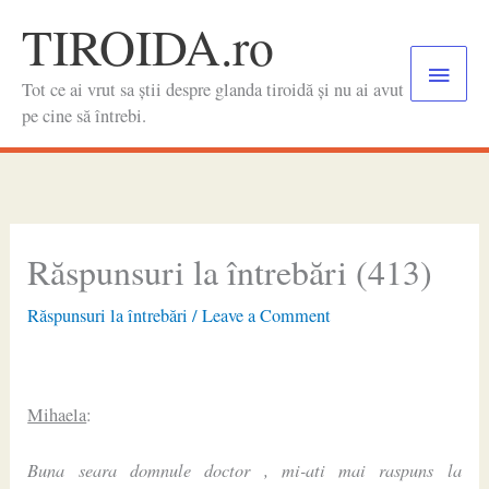
Skip
TIROIDA.ro
to
Main
content
Tot ce ai vrut sa știi despre glanda tiroidă și nu ai avut
Menu
pe cine să întrebi.
Răspunsuri la întrebări (413)
Răspunsuri la întrebări
/
Leave a Comment
Mihaela
:
Buna seara domnule doctor , mi-ati mai raspuns la