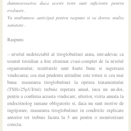
dumneavoastra daca aceste teste sunt suficiente pentru
evaluare .
Va multumesc anticipat pentru raspuns si va doresc multa
sanatate .
Raspuns:
– nivelul nedetectabil al tiroglobulinei arata, intr-adevar, ca
tesutul tiroidian a fost eliminat cvasi-complet de la nivelul
organismului; rezultatele sunt foarte bune si sugereaza
vindecarea; cea mai prudenta atitudine este totusi si cea mai
buna: masurarea tiroglobulinei la oprirea tratamentului
(TSH>25μUI/ml) trebuie repetata anual, inca un an-doi,
pentru a confirma aceasta vindecare; ulterior, vizita anuala la
endocrinolog ramane obligatorie si, daca nu sunt motive de
ingrijorare, masurarea tiroglobulinei in conditiile explicate
anterior tot trebuie facuta la 5 ani pentru o monitorizare
corecta;