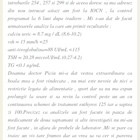
intrebarile 254 , 257 si 299 si de aceea doresc sa ma adresez
din nou intrucat astazi am fost la IOCN , la control
programat la 6 luni dupa iradiere . Mi s-au dat de facut
urmatoarele analize la care am primit rezultatele :
calciu seric = 8.7 mg / dL (8.6-10.2)
vsh = 15 mm/h <25
anti-tiroglobulina=88 UI/mL <115
TSH = 20.28 microUI/mL (0.27-4.2)
TG <0.1 ng/mL
Doamna doctor Piciu mi-a dat vestea extraordinara ca
boala mea a fost vindecata , nu mai este nevoie de nici o
restrictie legata de alimentatie , sport dar sa nu ma expun
prelungit la soare si sa revin la control peste un an cu
continuarea schemei de tratament euthyrox 125 iar a saptea
zi 100.Precizez ca analizele au fost facute in pauza de
medicament de doua saptamani si alte investigatii nu mi-au
fost facute , in afara de probele de laborator .Mi se pare ca
traiec un vis tare frumos dar as vrea sa va cer si parerea