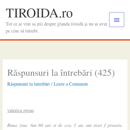
Skip
TIROIDA.ro
to
Main
content
Tot ce ai vrut sa știi despre glanda tiroidă și nu ai avut
Menu
pe cine să întrebi.
Răspunsuri la întrebări (425)
Răspunsuri la întrebări
/
Leave a Comment
valerica grosu
:
Buna ziua. Am 60 ani si de cca. 1 an, am stari f proaste,