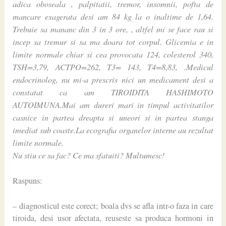
adica oboseala , palpitatii, tremor, insomnii, pofta de
mancare exagerata desi am 84 kg la o inaltime de 1,64.
Trebuie sa mananc din 3 in 3 ore, , altfel mi se face rau si
incep sa tremur si sa ma doara tot corpul. Glicemia e in
limite normale chiar si cea provocata 124, colesterol 340,
TSH=3,79, ACTPO=262, T3= 143, T4=8,83, .Medicul
endocrinolog, nu mi-a prescris nici un medicament desi a
constatat ca am TIROIDITA HASHIMOTO
AUTOIMUNA.Mai am dureri mari in timpul activitatilor
casnice in partea dreapta si uneori si in partea stanga
imediat sub coaste.La ecografia organelor interne au rezultat
limite normale.
Nu stiu ce sa fac? Ce ma sfatuiti? Multumesc!
Raspuns:
– diagnosticul este corect; boala dvs se afla intr-o faza in care
tiroida, desi usor afectata, reuseste sa produca hormoni in