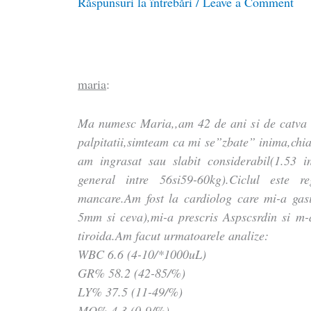
Răspunsuri la întrebări
/
Leave a Comment
maria
:
Ma numesc Maria,,am 42 de ani si de catva
palpitatii,simteam ca mi se”zbate” inima,chi
am ingrasat sau slabit considerabil(1.53 i
general intre 56si59-60kg).Ciclul este 
mancare.Am fost la cardiolog care mi-a gasi
5mm si ceva),mi-a prescris Aspscsrdin si m-a
tiroida.Am facut urmatoarele analize:
WBC 6.6 (4-10/*1000uL)
GR% 58.2 (42-85/%)
LY% 37.5 (11-49/%)
MO% 4.3 (0-9/%)