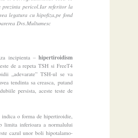
 prezinta pericol.Iar referitor la
avea legatura cu hipofiza,pe fond
i parerea Dvs.Multumesc
hipertiroidism
aza incipienta –
 este de a repeta TSH si FreeT4
roidii „adevarate” TSH-ul se va
avea tendinta sa creasca, putand
ubiile persista, aceste teste de
indica o forma de hipertiroidie,
b limita inferioara a normalului
este cazul unor boli hipotalamo-