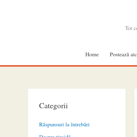
Skip
to
content
Tot c
Home
Postează aic
Categorii
Răspunsuri la întrebări
Despre tiroidă