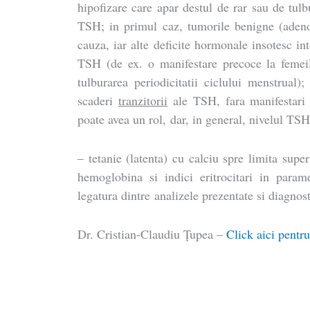
hipofizare care apar destul de rar sau de tulb
TSH; in primul caz, tumorile benigne (adeno
cauza, iar alte deficite hormonale insotesc i
TSH (de ex. o manifestare precoce la femeile
tulburarea periodicitatii ciclului menstrual)
scaderi
tranzitorii
ale TSH, fara manifestari a
poate avea un rol, dar, in general, nivelul TS
– tetanie (latenta) cu calciu spre limita sup
hemoglobina si indici eritrocitari in param
legatura dintre analizele prezentate si diagnosti
Dr. Cristian-Claudiu Ţupea –
Click aici pentru