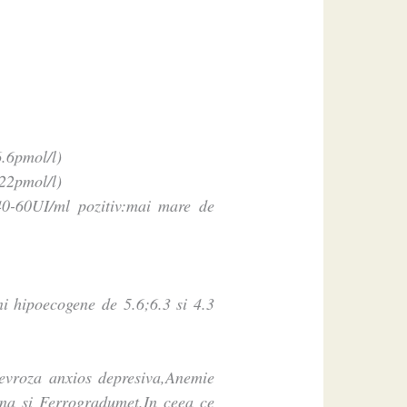
.6pmol/l)
22pmol/l)
0-60UI/ml pozitiv:mai mare de
i hipoecogene de 5.6;6.3 si 4.3
Nevroza anxios depresiva,Anemie
dina si Ferrogradumet.In ceea ce