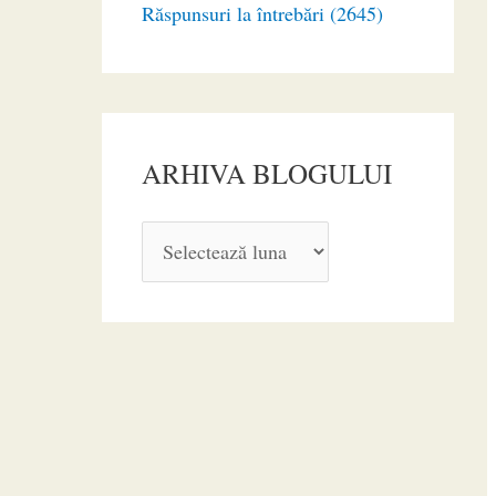
Răspunsuri la întrebări (2645)
ARHIVA BLOGULUI
A
R
H
I
V
A
B