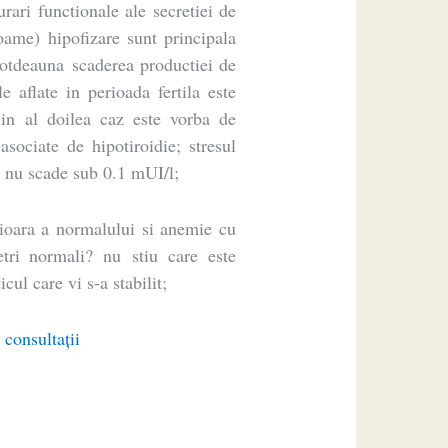
urari functionale ale secretiei de
ame) hipofizare sunt principala
ntotdeauna scaderea productiei de
 aflate in perioada fertila este
; in al doilea caz este vorba de
sociate de hipotiroidie; stresul
H nu scade sub 0.1 mUI/l;
erioara a normalului si anemie cu
etri normali? nu stiu care este
cul care vi s-a stabilit;
 consultaţii