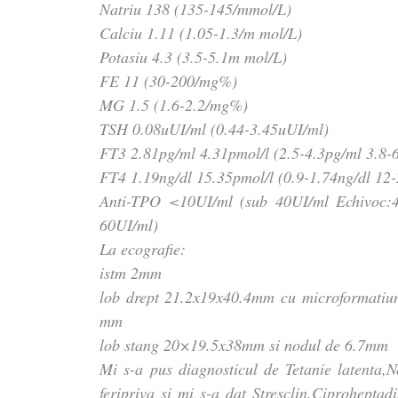
Natriu 138 (135-145/mmol/L)
Calciu 1.11 (1.05-1.3/m mol/L)
Potasiu 4.3 (3.5-5.1m mol/L)
FE 11 (30-200/mg%)
MG 1.5 (1.6-2.2/mg%)
TSH 0.08uUI/ml (0.44-3.45uUI/ml)
FT3 2.81pg/ml 4.31pmol/l (2.5-4.3pg/ml 3.8-6
FT4 1.19ng/dl 15.35pmol/l (0.9-1.74ng/dl 12-
Anti-TPO <10UI/ml (sub 40UI/ml Echivoc:4
60UI/ml)
La ecografie:
istm 2mm
lob drept 21.2x19x40.4mm cu microformatiun
mm
lob stang 20×19.5x38mm si nodul de 6.7mm
Mi s-a pus diagnosticul de Tetanie latenta,
feripriva si mi s-a dat Stresclin,Ciprohepta