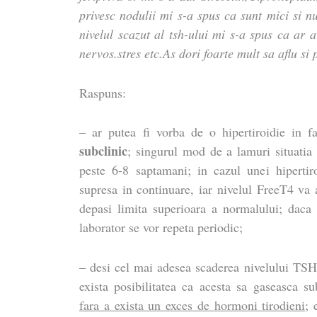
privesc nodulii mi s-a spus ca sunt mici si nu
nivelul scazut al tsh-ului mi s-a spus ca ar 
nervos.stres etc.As dori foarte mult sa aflu s
Raspuns:
– ar putea fi vorba de o hipertiroidie in f
subclinic
; singurul mod de a lamuri situatia
peste 6-8 saptamani; in cazul unei hiperti
supresa in continuare, iar nivelul FreeT4 va 
depasi limita superioara a normalului; daca d
laborator se vor repeta periodic;
– desi cel mai adesea scaderea nivelului TSH 
exista posibilitatea ca acesta sa gaseasca su
fara a exista un exces de hormoni tirodieni
; 