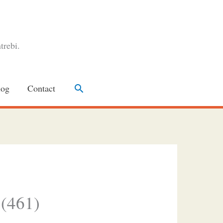
trebi.
Search
log
Contact
 (461)