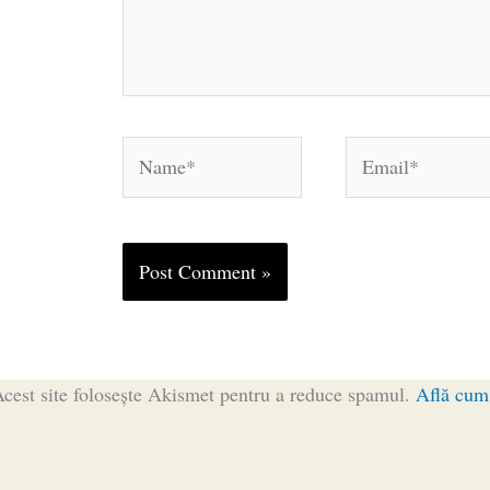
Name*
Email*
cest site folosește Akismet pentru a reduce spamul.
Află cum 