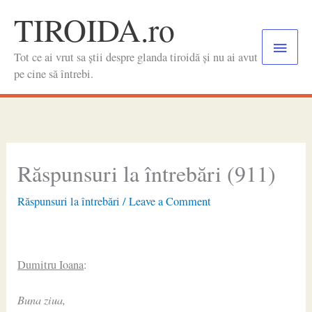
Skip
TIROIDA.ro
to
Main
content
Tot ce ai vrut sa știi despre glanda tiroidă și nu ai avut
Menu
pe cine să întrebi.
Răspunsuri la întrebări (911)
Răspunsuri la întrebări
/
Leave a Comment
Dumitru Ioana
:
Buna ziua,