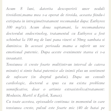
Acum 8 luni, datorita descoperirii unor noduli
tiroidieni,mama mea s-a operat de tiroida, aceasta fiindu-i
extirpata in intregime(tratament recomandat dupa: Euthyrox
100 mg/zi). Acum doua saptamani, la recomandarea
doctorului endocrinolog, tratamentul cu Euthyrox a fost
schimbat la 100 mg de luni pana vineri si 50mg sambata si
duminica. In aceeasi perioada mama a suferit un soc
emotional puternic. Dupa aceste evenimente starea ei s-a
inrautatit.
Tensiunea ii creste foarte mult(intr-un interval de cateva
minute) si simte batai puternice ale inimii plus un sentiment
de sufocare (in dreptul gatului). Dupa un consult
cardiologic, doctorul a spus ca nu exista probleme
semnificative, doar o artimie extrasistolica(tratament:
Moduxin, Hartil si Egilok, Xanax).
Cu toate acestea, episoadele continua: in momentul in care
tensiunea creste, pulsul este foarte mic (40 de batai pe