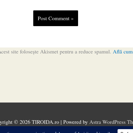
cest site folosește Akismet pentru a reduce spamul.
Află cum 
yright © 2026
TIROIDA.ro
| Powered by
Astra WordPress T