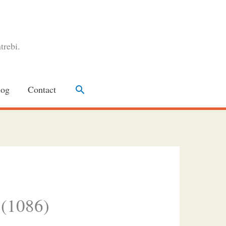
trebi.
Search
log
Contact
 (1086)