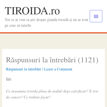
Skip
TIROIDA.ro
to
Main
content
Tot ce ai vrut sa știi despre glanda tiroidă și nu ai avut
Menu
pe cine să întrebi.
Răspunsuri la întrebări (1121)
Răspunsuri la întrebări
/
Leave a Comment
Ina
:
Ce inseamna tiroida plina de noduli deja calcificati? E risc
de cancer? Ce trebuie facut?