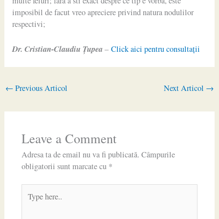
multe feluri; fara a sti exact despre ce tip e vorba, este
imposibil de facut vreo apreciere privind natura nodulilor
respectivi;
Dr. Cristian-Claudiu Ţupea
–
Click aici pentru consultaţii
←
Previous Articol
Next Articol
→
Leave a Comment
Adresa ta de email nu va fi publicată.
Câmpurile
obligatorii sunt marcate cu
*
Type
here..