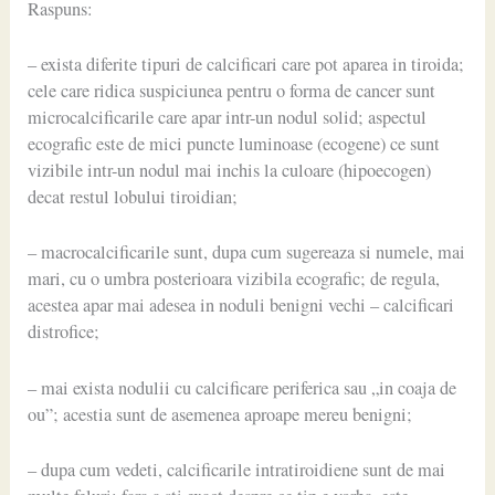
Raspuns:
– exista diferite tipuri de calcificari care pot aparea in tiroida;
cele care ridica suspiciunea pentru o forma de cancer sunt
microcalcificarile care apar intr-un nodul solid; aspectul
ecografic este de mici puncte luminoase (ecogene) ce sunt
vizibile intr-un nodul mai inchis la culoare (hipoecogen)
decat restul lobului tiroidian;
– macrocalcificarile sunt, dupa cum sugereaza si numele, mai
mari, cu o umbra posterioara vizibila ecografic; de regula,
acestea apar mai adesea in noduli benigni vechi – calcificari
distrofice;
– mai exista nodulii cu calcificare periferica sau „in coaja de
ou”; acestia sunt de asemenea aproape mereu benigni;
– dupa cum vedeti, calcificarile intratiroidiene sunt de mai