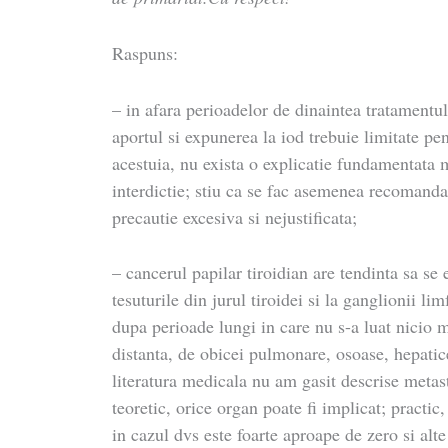
Raspuns:
– in afara perioadelor de dinaintea tratamentul
aportul si expunerea la iod trebuie limitate pe
acestuia, nu exista o explicatie fundamentata 
interdictie; stiu ca se fac asemenea recomanda
precautie excesiva si nejustificata;
– cancerul papilar tiroidian are tendinta sa se e
tesuturile din jurul tiroidei si la ganglionii lim
dupa perioade lungi in care nu s-a luat nicio 
distanta, de obicei pulmonare, osoase, hepatic
literatura medicala nu am gasit descrise metast
teoretic, orice organ poate fi implicat; practic,
in cazul dvs este foarte aproape de zero si alt