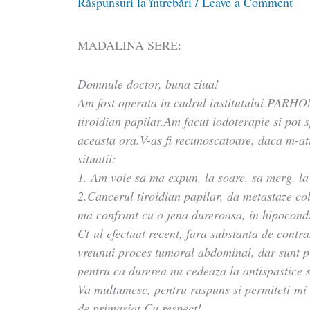
Răspunsuri la întrebări
/
Leave a Comment
MADALINA SERE
:
Domnule doctor, buna ziua!
Am fost operata in cadrul institutului PARHO
tiroidian papilar.Am facut iodoterapie si pot 
aceasta ora.V-as fi recunoscatoare, daca m-at
situatii:
1. Am voie sa ma expun, la soare, sa merg, l
2.Cancerul tiroidian papilar, da metastaze col
ma confrunt cu o jena dureroasa, in hipocondr
Ct-ul efectuat recent, fara substanta de contra
vreunui proces tumoral abdominal, dar sunt 
pentru ca durerea nu cedeaza la antispastice s
Va multumesc, pentru raspuns si permiteti-mi 
de primariat.Cu respect!