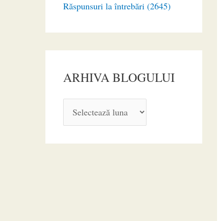
Răspunsuri la întrebări (2645)
ARHIVA BLOGULUI
A
R
H
I
V
A
B