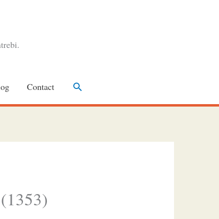
trebi.
Search
log
Contact
 (1353)