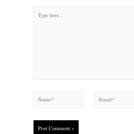
Type
here..
Name*
Email*