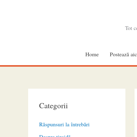
Skip
to
content
Tot c
Home
Postează aic
Categorii
Răspunsuri la întrebări
Despre tiroidă