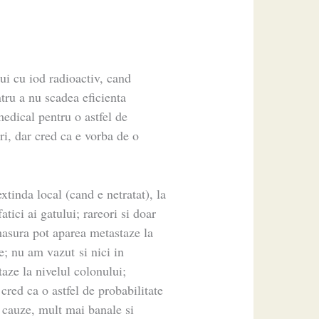
ui cu iod radioactiv, cand
ntru a nu scadea eficienta
medical pentru o astfel de
ri, dar cred ca e vorba de o
xtinda local (cand e netratat), la
fatici ai gatului; rareori si doar
masura pot aparea metastaze la
e; nu am vazut si nici in
aze la nivelul colonului;
 cred ca o astfel de probabilitate
e cauze, mult mai banale si