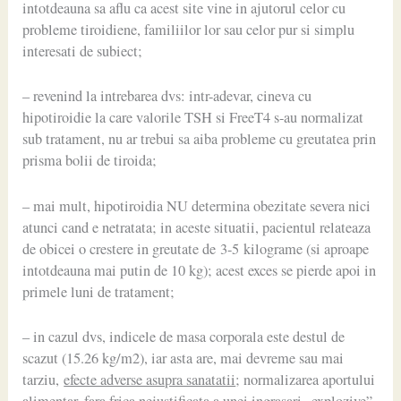
intotdeauna sa aflu ca acest site vine in ajutorul celor cu
probleme tiroidiene, familiilor lor sau celor pur si simplu
interesati de subiect;
– revenind la intrebarea dvs: intr-adevar, cineva cu
hipotiroidie la care valorile TSH si FreeT4 s-au normalizat
sub tratament, nu ar trebui sa aiba probleme cu greutatea prin
prisma bolii de tiroida;
– mai mult, hipotiroidia NU determina obezitate severa nici
atunci cand e netratata; in aceste situatii, pacientul relateaza
de obicei o crestere in greutate de 3-5 kilograme (si aproape
intotdeauna mai putin de 10 kg); acest exces se pierde apoi in
primele luni de tratament;
– in cazul dvs, indicele de masa corporala este destul de
scazut (15.26 kg/m2), iar asta are, mai devreme sau mai
tarziu,
efecte adverse asupra sanatatii
; normalizarea aportului
alimentar, fara frica nejustificata a unei ingrasari „explozive”,