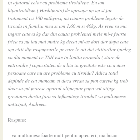
in ajutorul celor cu probleme tiroidiene. Eu am
hipotiroidism ( Hashimoto) de aproape un an si fac
tratament cu 100 euthyrox, nu cunosc probleme legate de
tiroida in familia mea si am 1,60 m si 40kg. As vrea sa ma
ingras cateva kg dar din cauza problemei mele mi-e foarte
frica sa nu iau mai multe kg decat mi-as dori dar dupa cate
am citit din raspunsurile pe care le-ati dat cititorilor inteleg
ca din moment ce TSH este in limita normala ( stare de
eutiroidie ) capacitatea de a lua in greutate este ca a unei
persoane care nu are probleme cu tiroida? Adica totul
depinde de cat mancam si daca vreau sa pun cateva kg treb
doar sa-mi maresc aportul alimentar pana voi atinge
greutatea dorita fara sa influenteze tiroida? va multumesc
anticipat, Andreea.
Raspuns:
– va multumesc foarte mult pentru aprecieri; ma bucur