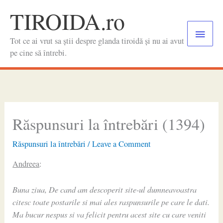
Skip
TIROIDA.ro
to
Main
content
Tot ce ai vrut sa știi despre glanda tiroidă și nu ai avut
Menu
pe cine să întrebi.
Răspunsuri la întrebări (1394)
Răspunsuri la întrebări
/
Leave a Comment
Andreea
:
Buna ziua, De cand am descoperit site-ul dumneavoastra
citesc toate postarile si mai ales raspunsurile pe care le dati.
Ma bucur nespus si va felicit pentru acest site cu care veniti