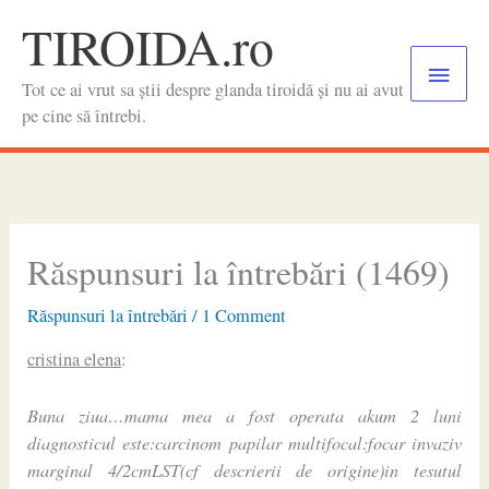
Skip
TIROIDA.ro
to
Main
content
Tot ce ai vrut sa știi despre glanda tiroidă și nu ai avut
Menu
pe cine să întrebi.
Răspunsuri la întrebări (1469)
Răspunsuri la întrebări
/
1 Comment
cristina elena
:
Buna ziua…mama mea a fost operata akum 2 luni
diagnosticul este:carcinom papilar multifocal:focar invaziv
marginal 4/2cmLST(cf descrierii de origine)in tesutul