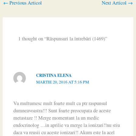
←
Previous Articol
Next Articol
→
1 thought on “Răspunsuri la întrebări (1469)”
CRISTINA ELENA
MARTIE 20, 2016 AT 5:16 PM
Va multumesc mult foarte mult ca ptr raspunsul
dumneavoastra!!! Sunt foarte preocupata de aceste
metastaze !! Merge momentant la un medic
endocrinolog …in aprilie va merge la ionizari!!nu stiu
daca va reusii cu aceste ionizari!! Akum este la acel