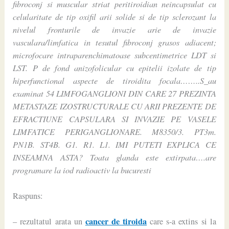
fibroconj si muscular striat peritiroidian neincapsulat cu
celularitate de tip oxifil arii solide si de tip sclerozant la
nivelul fronturile de invazie arie de invazie
vasculara/limfatica in tesutul fibroconj grasos adiacent;
microfocare intraparenchimatoase subcentimetrice LDT si
LST. P de fond anizofolicular cu epitelii izolate de tip
hiperfunctional aspecte de tiroidita focala……..S_au
examinat 54 LIMFOGANGLIONI DIN CARE 27 PREZINTA
METASTAZE IZOSTRUCTURALE CU ARII PREZENTE DE
EFRACTIUNE CAPSULARA SI INVAZIE PE VASELE
LIMFATICE PERIGANGLIONARE. M8350/3. PT3m.
PN1B. ST4B. G1. R1. L1. IMI PUTETI EXPLICA CE
INSEAMNA ASTA? Toata glanda este extirpata….are
programare la iod radioactiv la bucuresti
Raspuns:
cancer de tiroida
– rezultatul arata un
care s-a extins si la