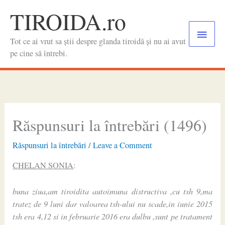
Skip
TIROIDA.ro
to
Main
content
Tot ce ai vrut sa știi despre glanda tiroidă și nu ai avut
Menu
pe cine să întrebi.
Răspunsuri la întrebări (1496)
Răspunsuri la întrebări
/
Leave a Comment
CHELAN SONIA
:
buna ziua,am tiroidita autoimuna distructiva ,cu tsh 9,ma
tratez de 9 luni dar valoarea tsh-ului nu scade,in iunie 2015
tsh era 4,12 si in februarie 2016 era dulbu ,sunt pe tratament