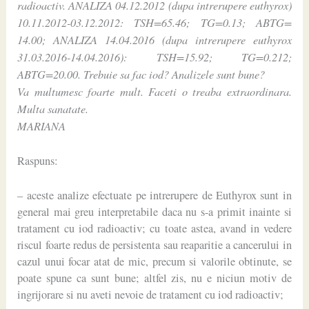
radioactiv. ANALIZA 04.12.2012 (dupa intrerupere euthyrox)
10.11.2012-03.12.2012: TSH=65.46; TG=0.13; ABTG=
14.00; ANALIZA 14.04.2016 (dupa intrerupere euthyrox
31.03.2016-14.04.2016): TSH=15.92; TG=0.212;
ABTG=20.00. Trebuie sa fac iod? Analizele sunt bune?
Va multumesc foarte mult. Faceti o treaba extraordinara.
Multa sanatate.
MARIANA
Raspuns:
– aceste analize efectuate pe intrerupere de Euthyrox sunt in
general mai greu interpretabile daca nu s-a primit inainte si
tratament cu iod radioactiv; cu toate astea, avand in vedere
riscul foarte redus de persistenta sau reaparitie a cancerului in
cazul unui focar atat de mic, precum si valorile obtinute, se
poate spune ca sunt bune; altfel zis, nu e niciun motiv de
ingrijorare si nu aveti nevoie de tratament cu iod radioactiv;