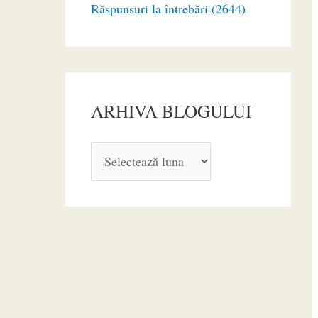
Răspunsuri la întrebări (2644)
ARHIVA BLOGULUI
A
R
H
I
V
A
B