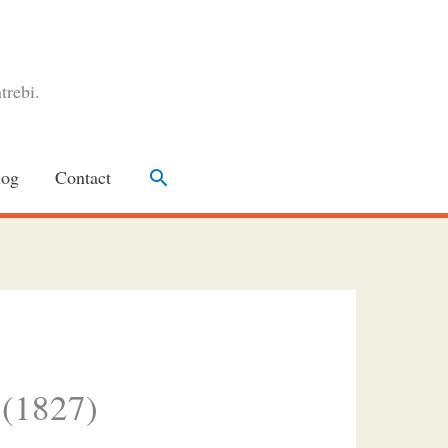
trebi.
Search
log
Contact
 (1827)