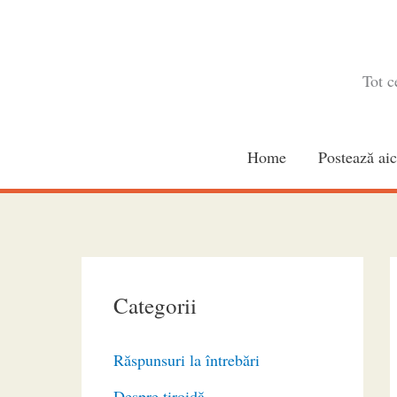
Skip
to
content
Tot c
Home
Postează aic
Categorii
Răspunsuri la întrebări
Despre tiroidă