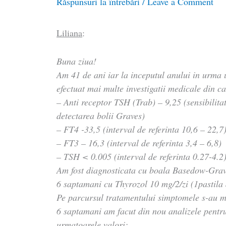
Răspunsuri la întrebări
/
Leave a Comment
Liliana
:
Buna ziua!
Am 41 de ani iar la inceputul anului in urma 
efectuat mai multe investigatii medicale din ca
– Anti receptor TSH (Trab) – 9,25 (sensibilita
detectarea bolii Graves)
– FT4 -33,5 (interval de referinta 10,6 – 22,7
– FT3 – 16,3 (interval de referinta 3,4 – 6,8)
– TSH < 0.005 (interval de referinta 0.27-4.2
Am fost diagnosticata cu boala Basedow-Grav
6 saptamani cu Thyrozol 10 mg/2/zi (1pastila 
Pe parcursul tratamentului simptomele s-au ma
6 saptamani am facut din nou analizele pentru 
urmatoarele valori: