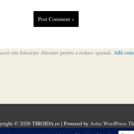
cest site folosește Akismet pentru a reduce spamul.
Află cum 
yright © 2026
TIROIDA.ro
| Powered by
Astra WordPress T