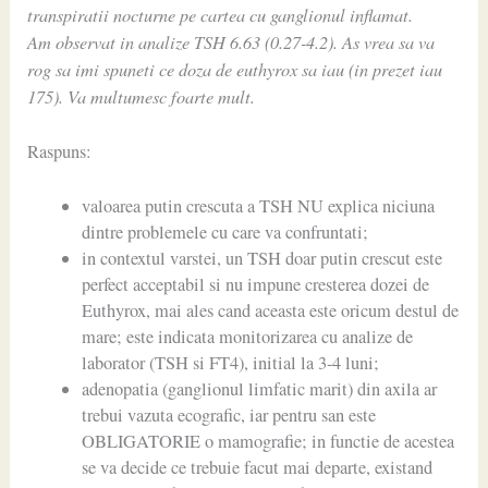
transpiratii nocturne pe cartea cu ganglionul inflamat.
Am observat in analize TSH 6.63 (0.27-4.2). As vrea sa va
rog sa imi spuneti ce doza de euthyrox sa iau (in prezet iau
175). Va multumesc foarte mult.
Raspuns:
valoarea putin crescuta a TSH NU explica niciuna
dintre problemele cu care va confruntati;
in contextul varstei, un TSH doar putin crescut este
perfect acceptabil si nu impune cresterea dozei de
Euthyrox, mai ales cand aceasta este oricum destul de
mare; este indicata monitorizarea cu analize de
laborator (TSH si FT4), initial la 3-4 luni;
adenopatia (ganglionul limfatic marit) din axila ar
trebui vazuta ecografic, iar pentru san este
OBLIGATORIE o mamografie; in functie de acestea
se va decide ce trebuie facut mai departe, existand