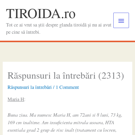
Skip
TIROIDA.ro
to
Main
content
Tot ce ai vrut sa știi despre glanda tiroidă și nu ai avut
Menu
pe cine să întrebi.
Răspunsuri la întrebări (2313)
Răspunsuri la întrebări
/
1 Comment
Maria H
:
Buna ziua. Ma numesc Maria H, am 72ani si 8 luni, 73 kg,
169 cm inaltime. Am insuficienta mitrala usoara, HTA
esentiala grad 2 grup de risc inalt (tratament cu locren,