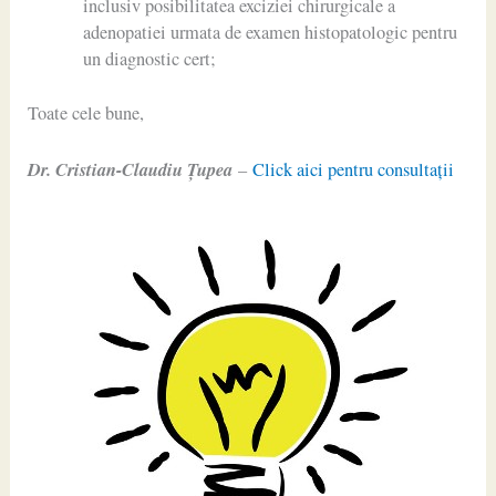
inclusiv posibilitatea exciziei chirurgicale a
adenopatiei urmata de examen histopatologic pentru
un diagnostic cert;
Toate cele bune,
Dr. Cristian-Claudiu Ţupea
–
Click aici pentru consultaţii