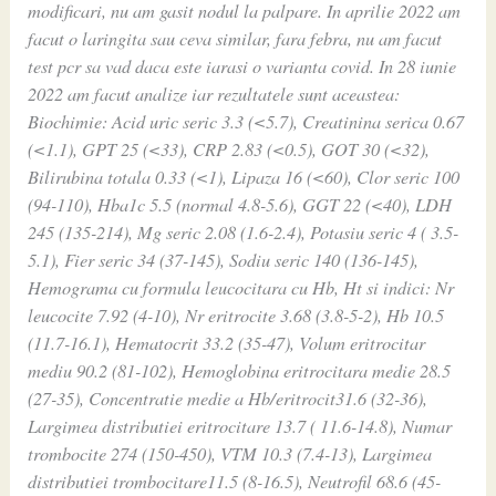
modificari, nu am gasit nodul la palpare. In aprilie 2022 am
facut o laringita sau ceva similar, fara febra, nu am facut
test pcr sa vad daca este iarasi o varianta covid. In 28 iunie
2022 am facut analize iar rezultatele sunt aceastea:
Biochimie: Acid uric seric 3.3 (<5.7), Creatinina serica 0.67
(<1.1), GPT 25 (<33), CRP 2.83 (<0.5), GOT 30 (<32),
Bilirubina totala 0.33 (<1), Lipaza 16 (<60), Clor seric 100
(94-110), Hba1c 5.5 (normal 4.8-5.6), GGT 22 (<40), LDH
245 (135-214), Mg seric 2.08 (1.6-2.4), Potasiu seric 4 ( 3.5-
5.1), Fier seric 34 (37-145), Sodiu seric 140 (136-145),
Hemograma cu formula leucocitara cu Hb, Ht si indici: Nr
leucocite 7.92 (4-10), Nr eritrocite 3.68 (3.8-5-2), Hb 10.5
(11.7-16.1), Hematocrit 33.2 (35-47), Volum eritrocitar
mediu 90.2 (81-102), Hemoglobina eritrocitara medie 28.5
(27-35), Concentratie medie a Hb/eritrocit31.6 (32-36),
Largimea distributiei eritrocitare 13.7 ( 11.6-14.8), Numar
trombocite 274 (150-450), VTM 10.3 (7.4-13), Largimea
distributiei trombocitare11.5 (8-16.5), Neutrofil 68.6 (45-