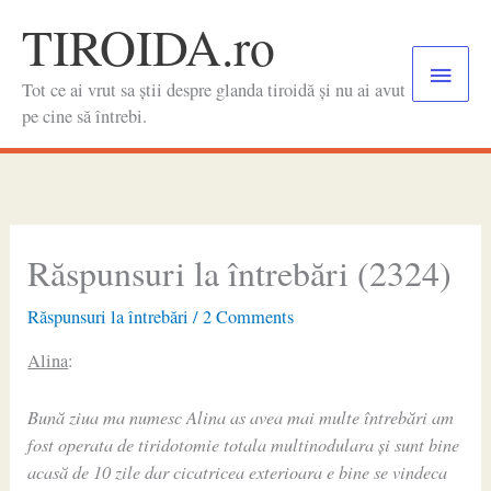
Skip
TIROIDA.ro
to
Main
content
Tot ce ai vrut sa știi despre glanda tiroidă și nu ai avut
Menu
pe cine să întrebi.
Răspunsuri la întrebări (2324)
Răspunsuri la întrebări
/
2 Comments
Alina
:
Bună ziua ma numesc Alina as avea mai multe întrebări am
fost operata de tiridotomie totala multinodulara și sunt bine
acasă de 10 zile dar cicatricea exterioara e bine se vindeca