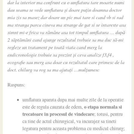
dar la interior ma confrunt cu o umflatura tare moarte numi
dau seama se vede umflatura și doare puțin doamna doctor
mia zis sa masez dar doare un pic mai tare si cand vb si rad
ma stranga parca cineva ma strange de gat si se intareste asa
simnt mi-e frica va rămâne asa tot timpul umflatura … după
2 săptămâni cand ajunge rezultatul trebuie sa ma duc să-mi
regleze un tratament pe toată viata cand merg la
endicronologie trebuie sa prezint și ceva analize f3,f4 ,
ecografie sau merg asa doar cu rezultatul care primesc de la
doct. chilurg va rog sa ma ajutați …mulțumesc
Raspuns:
umflatura aparuta dupa mai multe zile de la operatie
o etapa normala si
este de regula cauzata de edem,
trecatoare in procesul de vindecare
; totusi, pentru
ca tine de actul chirurgical, va incurajez sa tineti
legatura pentru aceasta problema cu medicul chirurg;