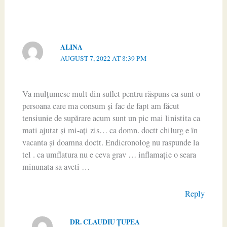
ALINA
AUGUST 7, 2022 AT 8:39 PM
Va mulțumesc mult din suflet pentru răspuns ca sunt o
persoana care ma consum și fac de fapt am făcut
tensiunie de supărare acum sunt un pic mai linistita ca
mati ajutat și mi-ați zis… ca domn. doctt chilurg e în
vacanta și doamna doctt. Endicronolog nu raspunde la
tel . ca umflatura nu e ceva grav … inflamație o seara
minunata sa aveti …
Reply
DR. CLAUDIU ŢUPEA