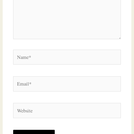
Name*
Email*
Website